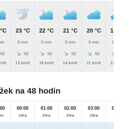
 °C
23 °C
22 °C
21 °C
20 °C
19 °C
mm
0 mm
0 mm
0 mm
0 mm
0 mm
SZ
SZ
SZ
SZ
SZ
SZ
km/h
13 km/h
16 km/h
14 km/h
11 km/h
12 km/h
žek na 48 hodin
:00
00:00
01:00
02:00
03:00
04:00
es
zítra
zítra
zítra
zítra
zítra