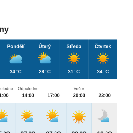
dny
Pondělí
Úterý
Středa
Čtvrtek
34 °C
28 °C
31 °C
34 °C
oledne
Odpoledne
Večer
1:00
14:00
17:00
20:00
23:00