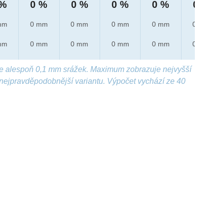
 %
0 %
0 %
0 %
0 %
0 %
mm
0 mm
0 mm
0 mm
0 mm
0 mm
mm
0 mm
0 mm
0 mm
0 mm
0 mm
e alespoň 0,1 mm srážek. Maximum zobrazuje nejvyšší
nejpravděpodobnější variantu. Výpočet vychází ze 40