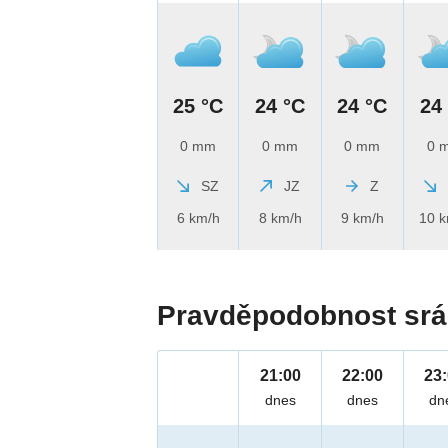
25 °C
24 °C
24 °C
24
0 mm
0 mm
0 mm
0 
SZ
JZ
Z
6 km/h
8 km/h
9 km/h
10 
Pravděpodobnost srá
21:00
22:00
23
dnes
dnes
dn