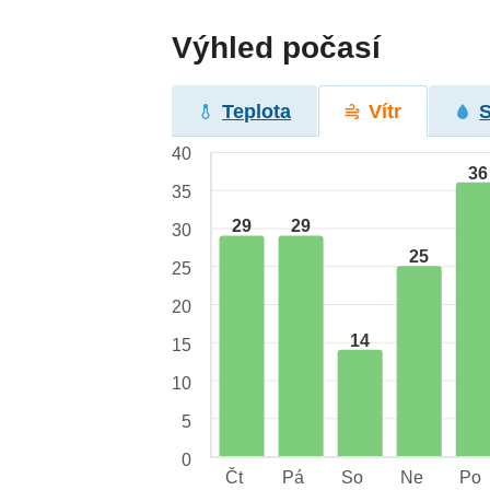
Výhled počasí
Teplota
Vítr
40
36
35
29
29
30
25
25
20
14
15
10
5
0
Čt
Pá
So
Ne
Po