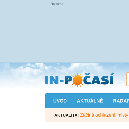
Přejít
na
hlavní
obsah
ÚVOD
AKTUÁLNĚ
RADA
Začíná ochlazení, míst
AKTUALITA: