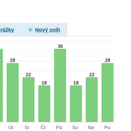
Srážky
Nový sníh
36
29
29
22
22
18
18
Út
St
Čt
Pá
So
Ne
Po