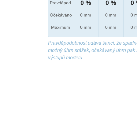
0 %
0 %
0
Pravděpod.
Očekáváno
0 mm
0 mm
0 
Maximum
0 mm
0 mm
0 
Pravděpodobnost udává šanci, že spadn
možný úhrn srážek, očekávaný úhrn pak 
výstupů modelu.