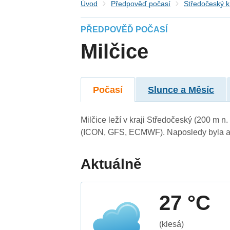
Úvod
Předpověď počasí
Středočeský k
PŘEDPOVĚĎ POČASÍ
Milčice
Počasí
Slunce a Měsíc
Milčice leží v kraji Středočeský (200 m 
(ICON, GFS, ECMWF). Naposledy byla ak
Aktuálně
27 °C
(klesá)