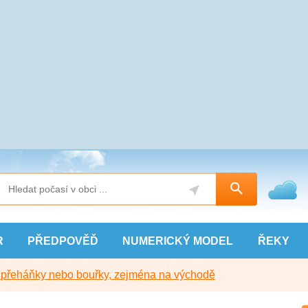
R
PŘEDPOVĚĎ
NUMERICKÝ
MODEL
ŘEKY
y přeháňky nebo bouřky, zejména na východě