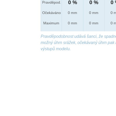
0 %
0 %
0
Pravděpod.
Očekáváno
0 mm
0 mm
0 
Maximum
0 mm
0 mm
0 
Pravděpodobnost udává šanci, že spadn
možný úhrn srážek, očekávaný úhrn pak 
výstupů modelu.