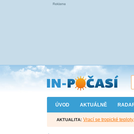
Přejít
na
hlavní
obsah
ÚVOD
AKTUÁLNĚ
RADA
Vrací se tropické teploty
AKTUALITA: