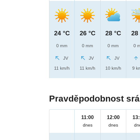
24 °C
26 °C
28 °C
28
0 mm
0 mm
0 mm
0 
JV
JV
JV
11 km/h
11 km/h
10 km/h
9 k
Pravděpodobnost srá
11:00
12:00
13
dnes
dnes
dn