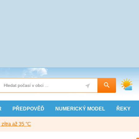
R
PŘEDPOVĚĎ
NUMERICKÝ
MODEL
ŘEKY
, zítra až 35 °C