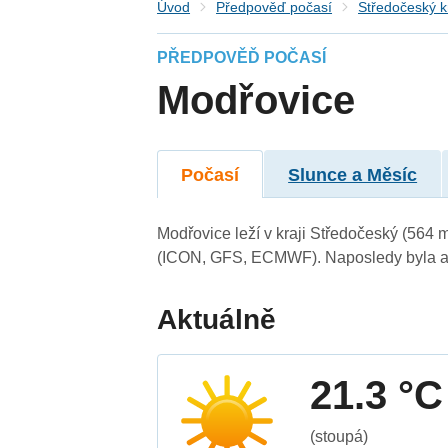
Úvod
Předpověď počasí
Středočeský k
PŘEDPOVĚĎ POČASÍ
Modřovice
Počasí
Slunce a Měsíc
Modřovice leží v kraji Středočeský (564 
(ICON, GFS, ECMWF). Naposledy byla ak
Aktuálně
21.3 °C
(stoupá)