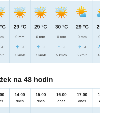
 °C
29 °C
29 °C
30 °C
29 °C
29 °C
mm
0 mm
0 mm
0 mm
0 mm
0 mm
J
J
J
J
J
JZ
m/h
7 km/h
7 km/h
5 km/h
5 km/h
4 km/h
žek na 48 hodin
:00
14:00
15:00
16:00
17:00
18:00
es
dnes
dnes
dnes
dnes
dnes