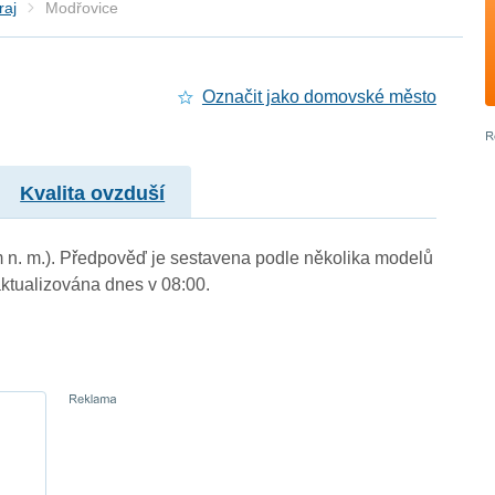
raj
Modřovice
Označit jako domovské město
Kvalita ovzduší
m n. m.). Předpověď je sestavena podle několika modelů
tualizována dnes v 08:00.