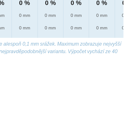
 %
0 %
0 %
0 %
0 %
0 %
mm
0 mm
0 mm
0 mm
0 mm
0 mm
mm
0 mm
0 mm
0 mm
0 mm
0 mm
e alespoň 0,1 mm srážek. Maximum zobrazuje nejvyšší
nejpravděpodobnější variantu. Výpočet vychází ze 40