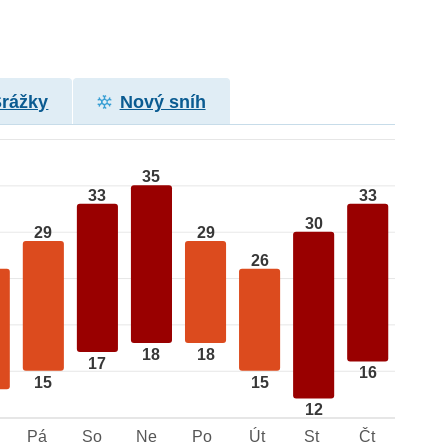
Srážky
Nový sníh
35
33
33
30
29
29
26
18
18
17
16
15
15
12
Pá
So
Ne
Po
Út
St
Čt