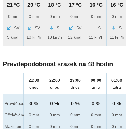
21 °C
20 °C
18 °C
17 °C
16 °C
16 °C
0 mm
0 mm
0 mm
0 mm
0 mm
0 mm
SV
SV
S
SV
S
S
9 km/h
10 km/h
13 km/h
12 km/h
11 km/h
11 km/h
Pravděpodobnost srážek na 48 hodin
21:00
22:00
23:00
00:00
01:00
dnes
dnes
dnes
zítra
zítra
0 %
0 %
0 %
0 %
0 %
Pravděpod.
Očekáváno
0 mm
0 mm
0 mm
0 mm
0 mm
Maximum
0 mm
0 mm
0 mm
0 mm
0 mm