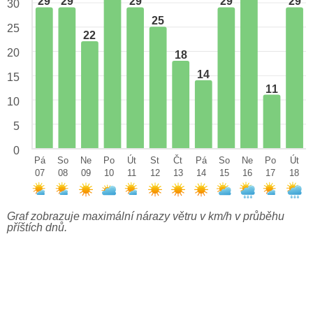
29
29
29
29
29
30
25
25
22
20
18
14
15
11
10
5
0
Pá
So
Ne
Po
Út
St
Čt
Pá
So
Ne
Po
Út
07
08
09
10
11
12
13
14
15
16
17
18
Graf zobrazuje maximální nárazy větru v km/h v průběhu
příštích dnů.