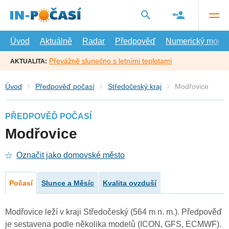
Přejít
na
hlavní
obsah
Úvod
Aktuálně
Radar
Předpověď
Numerický model
Převážně slunečno s letními teplotami
AKTUALITA:
Úvod
Předpověď počasí
Středočeský kraj
Modřovice
PŘEDPOVĚĎ POČASÍ
Modřovice
Označit jako domovské město
Počasí
Slunce a Měsíc
Kvalita ovzduší
Modřovice leží v kraji Středočeský (564 m n. m.). Předpověď
je sestavena podle několika modelů (ICON, GFS, ECMWF).