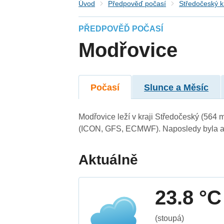
Úvod
Předpověď počasí
Středočeský k
PŘEDPOVĚĎ POČASÍ
Modřovice
Počasí
Slunce a Měsíc
Modřovice leží v kraji Středočeský (564 
(ICON, GFS, ECMWF). Naposledy byla ak
Aktuálně
23.8 °C
(stoupá)