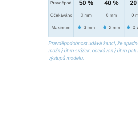
50 %
40 %
20
Pravděpod.
Očekáváno
0 mm
0 mm
0 
Maximum
3 mm
3 mm
0.
Pravděpodobnost udává šanci, že spadn
možný úhrn srážek, očekávaný úhrn pak 
výstupů modelu.