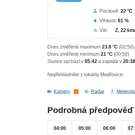
Pocitově:
22 °C
Vlhkost:
61 %
Vítr:
Z, 22 km
Dnes změřené maximum
23.8 °C
(02:50)
Dnes změřené minimum
21 °C
(00:50)
Slunce vychází v
05:42
a zapadá v
20:3
Nepřehlédněte z lokality Modřovice:
Kamery
Radar
Meteost
1
Podrobná předpověď 
04:00
05:00
06:00
07