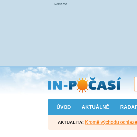
Přejít
na
hlavní
obsah
ÚVOD
AKTUÁLNĚ
RADA
Kromě východu ochlazen
AKTUALITA: