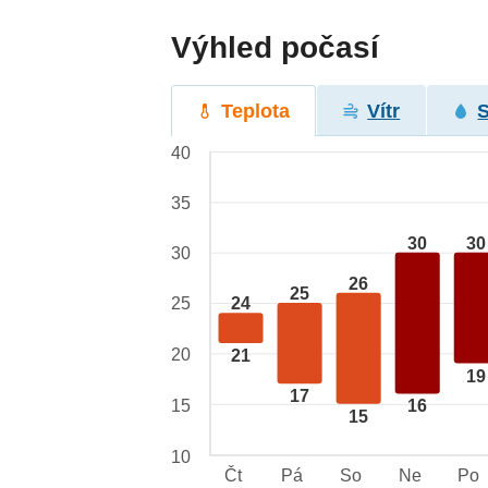
Výhled počasí
Teplota
Vítr
40
35
30
30
30
26
25
25
24
20
21
19
17
15
16
15
10
Čt
Pá
So
Ne
Po