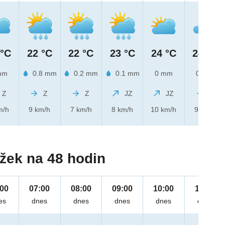
 °C
22 °C
22 °C
23 °C
24 °C
24 °C
mm
0.8 mm
0.2 mm
0.1 mm
0 mm
0 mm
Z
Z
Z
JZ
JZ
Z
m/h
9 km/h
7 km/h
8 km/h
10 km/h
9 km/h
žek na 48 hodin
:00
07:00
08:00
09:00
10:00
11:00
es
dnes
dnes
dnes
dnes
dnes