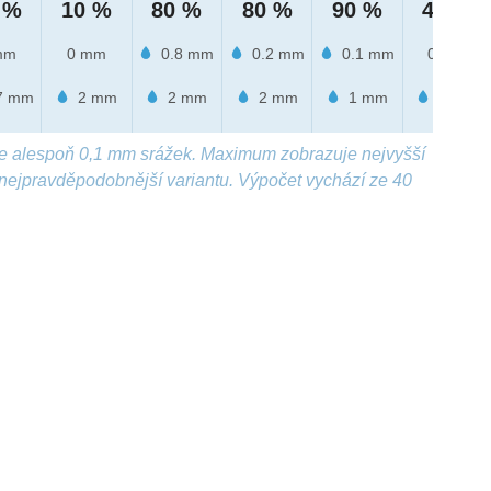
 %
10 %
80 %
80 %
90 %
40 %
mm
0 mm
0.8 mm
0.2 mm
0.1 mm
0 mm
7 mm
2 mm
2 mm
2 mm
1 mm
2 mm
e alespoň 0,1 mm srážek. Maximum zobrazuje nejvyšší
nejpravděpodobnější variantu. Výpočet vychází ze 40