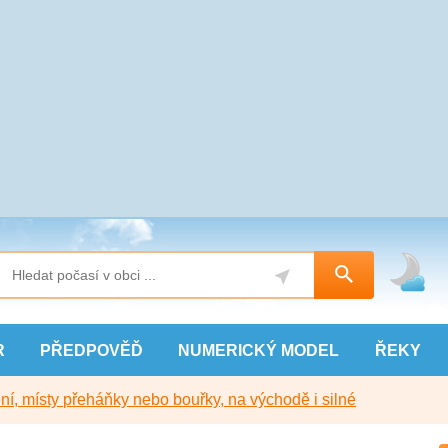
R
PŘEDPOVĚĎ
NUMERICKÝ
MODEL
ŘEKY
í, místy přeháňky nebo bouřky, na východě i silné