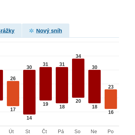
Srážky
Nový sníh
34
31
31
30
30
26
23
20
19
18
18
17
16
14
Út
St
Čt
Pá
So
Ne
Po