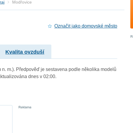
raj
Modřovice
Označit jako domovské město
Kvalita ovzduší
m n. m.). Předpověď je sestavena podle několika modelů
tualizována dnes v 02:00.