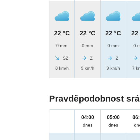
22 °C
22 °C
22 °C
22
0 mm
0 mm
0 mm
0 
SZ
Z
Z
8 km/h
9 km/h
9 km/h
7 k
Pravděpodobnost srá
04:00
05:00
06
dnes
dnes
dn