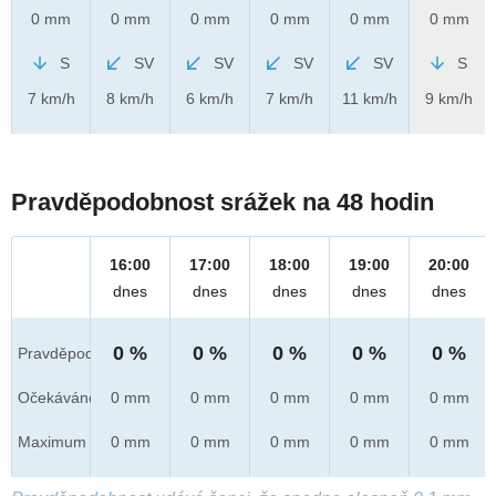
0 mm
0 mm
0 mm
0 mm
0 mm
0 mm
S
SV
SV
SV
SV
S
7 km/h
8 km/h
6 km/h
7 km/h
11 km/h
9 km/h
Pravděpodobnost srážek na 48 hodin
16:00
17:00
18:00
19:00
20:00
dnes
dnes
dnes
dnes
dnes
0 %
0 %
0 %
0 %
0 %
Pravděpod.
Očekáváno
0 mm
0 mm
0 mm
0 mm
0 mm
Maximum
0 mm
0 mm
0 mm
0 mm
0 mm