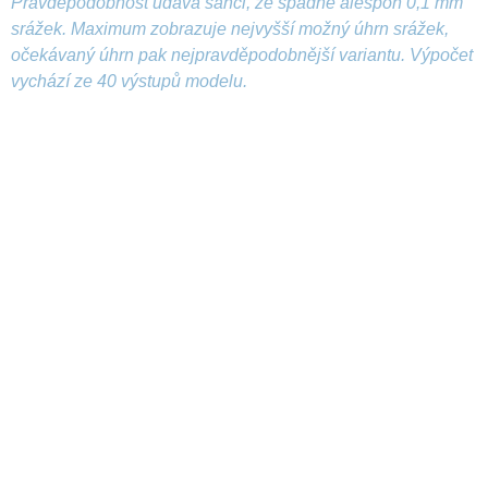
Pravděpodobnost udává šanci, že spadne alespoň 0,1 mm
srážek. Maximum zobrazuje nejvyšší možný úhrn srážek,
očekávaný úhrn pak nejpravděpodobnější variantu. Výpočet
vychází ze 40 výstupů modelu.