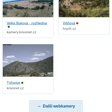
Velká Buková - rozhledna
Višňová
hrych.cz
kamery.krivonet.cz
Týřovice
krivonet.cz
Další webkamery