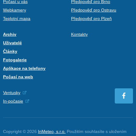
Počasí u vás
Předpověď pro Brno
Webkamery
Předpověď pro Ostravu
Teplotní mapa
Předpověď pro Plzeň
Archiv
Kontakty
Uživatelé
Články
Fotogalerie
Aplikace na telefony
Počasí na web
Ventusky
In-počasie
Copyright © 2026
InMeteo, s.r.o.
Použitím souhlasíte s uložením