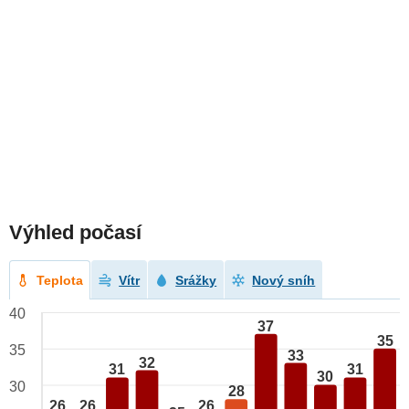
Výhled počasí
Teplota
Vítr
Srážky
Nový sníh
40
37
35
35
33
32
31
31
30
30
28
26
26
26