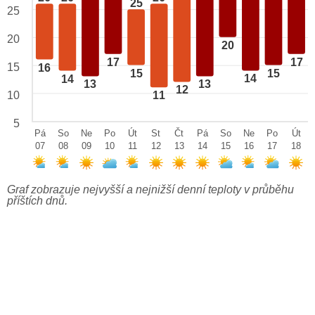
25
25
20
20
17
17
15
16
15
15
14
14
13
13
12
10
11
5
Pá
So
Ne
Po
Út
St
Čt
Pá
So
Ne
Po
Út
07
08
09
10
11
12
13
14
15
16
17
18
Graf zobrazuje nejvyšší a nejnižší denní teploty v průběhu
příštích dnů.