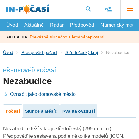
Přejít
na
hlavní
obsah
Úvod
Aktuálně
Radar
Předpověď
Numerický model
Převážně slunečno s letními teplotami
AKTUALITA:
Úvod
Předpověď počasí
Středočeský kraj
Nezabudice
PŘEDPOVĚĎ POČASÍ
Nezabudice
Označit jako domovské město
Počasí
Slunce a Měsíc
Kvalita ovzduší
Nezabudice leží v kraji Středočeský (299 m n. m.).
Předpověď je sestavena podle několika modelů (ICON,