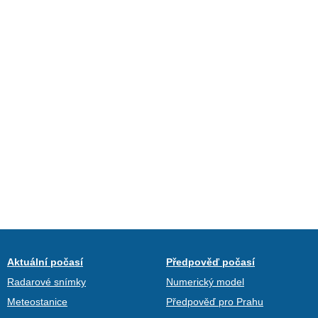
Aktuální počasí
Předpověď počasí
Radarové snímky
Numerický model
Meteostanice
Předpověď pro Prahu