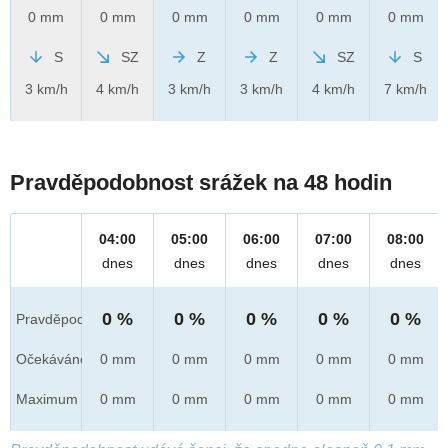
0 mm
0 mm
0 mm
0 mm
0 mm
0 mm
S
SZ
Z
Z
SZ
S
3 km/h
4 km/h
3 km/h
3 km/h
4 km/h
7 km/h
Pravděpodobnost srážek na 48 hodin
04:00
05:00
06:00
07:00
08:00
dnes
dnes
dnes
dnes
dnes
0 %
0 %
0 %
0 %
0 %
Pravděpod.
Očekáváno
0 mm
0 mm
0 mm
0 mm
0 mm
Maximum
0 mm
0 mm
0 mm
0 mm
0 mm