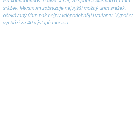
Pravděpodobnost udává šanci, že spadne alespoň 0,1 mm
srážek. Maximum zobrazuje nejvyšší možný úhrn srážek,
očekávaný úhrn pak nejpravděpodobnější variantu. Výpočet
vychází ze 40 výstupů modelu.