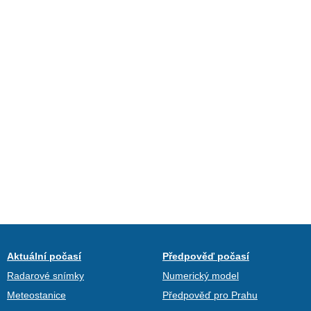
Aktuální počasí
Předpověď počasí
Radarové snímky
Numerický model
Meteostanice
Předpověď pro Prahu