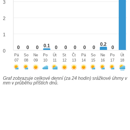
3
2
1
0.2
0.1
0
0
0
0
0
0
0
0
0
0
Pá
So
Ne
Po
Út
St
Čt
Pá
So
Ne
Po
Út
07
08
09
10
11
12
13
14
15
16
17
18
Graf zobrazuje celkové denní (za 24 hodin) srážkové úhrny v
mm v průběhu příštích dnů.