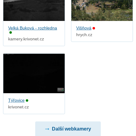
Velká Buková - rozhledna
Višňová
hrych.cz
kamery.krivonet.cz
Týřovice
krivonet.cz
Další webkamery