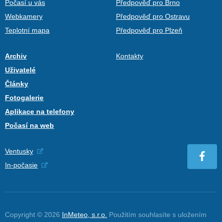
Počasí u vás
Předpověď pro Brno
Webkamery
Předpověď pro Ostravu
Teplotní mapa
Předpověď pro Plzeň
Archiv
Kontakty
Uživatelé
Články
Fotogalerie
Aplikace na telefony
Počasí na web
Ventusky
In-počasie
Copyright © 2026
InMeteo, s.r.o.
Použitím souhlasíte s uložením