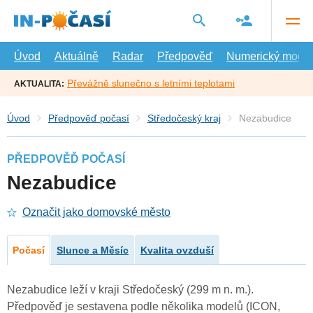
Přejít
na
hlavní
obsah
Úvod
Aktuálně
Radar
Předpověď
Numerický model
Převážně slunečno s letními teplotami
AKTUALITA:
Úvod
Předpověď počasí
Středočeský kraj
Nezabudice
PŘEDPOVĚĎ POČASÍ
Nezabudice
Označit jako domovské město
Počasí
Slunce a Měsíc
Kvalita ovzduší
Nezabudice leží v kraji Středočeský (299 m n. m.).
Předpověď je sestavena podle několika modelů (ICON,