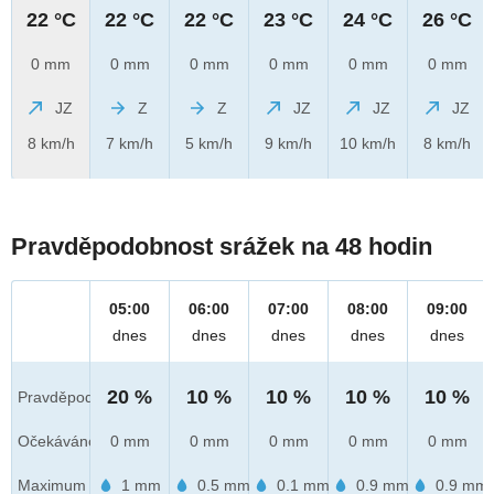
22 °C
22 °C
22 °C
23 °C
24 °C
26 °C
0 mm
0 mm
0 mm
0 mm
0 mm
0 mm
JZ
Z
Z
JZ
JZ
JZ
8 km/h
7 km/h
5 km/h
9 km/h
10 km/h
8 km/h
Pravděpodobnost srážek na 48 hodin
05:00
06:00
07:00
08:00
09:00
dnes
dnes
dnes
dnes
dnes
20 %
10 %
10 %
10 %
10 %
Pravděpod.
Očekáváno
0 mm
0 mm
0 mm
0 mm
0 mm
Maximum
1 mm
0.5 mm
0.1 mm
0.9 mm
0.9 mm