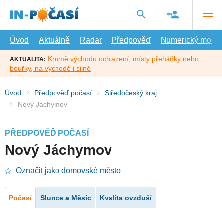
Přejít
na
hlavní
obsah
Úvod
Aktuálně
Radar
Předpověď
Numerický model
Kromě východu ochlazení, místy přeháňky nebo
AKTUALITA:
bouřky, na východě i silné
Úvod
Předpověď počasí
Středočeský kraj
Nový Jáchymov
PŘEDPOVĚĎ POČASÍ
Nový Jáchymov
Označit jako domovské město
Počasí
Slunce a Měsíc
Kvalita ovzduší