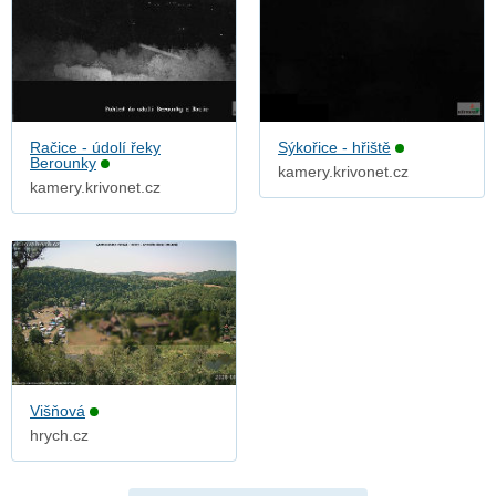
Račice - údolí řeky
Sýkořice - hřiště
Berounky
kamery.krivonet.cz
kamery.krivonet.cz
Višňová
hrych.cz