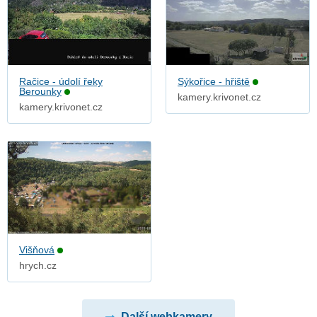
Račice - údolí řeky
Sýkořice - hřiště
Berounky
kamery.krivonet.cz
kamery.krivonet.cz
Višňová
hrych.cz
Další webkamery