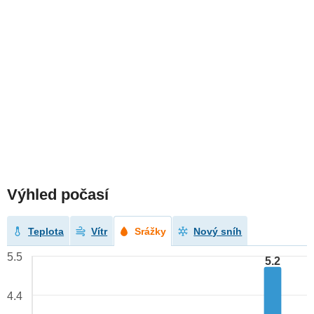
Výhled počasí
Teplota
Vítr
Srážky
Nový sníh
5.5
5.2
4.4