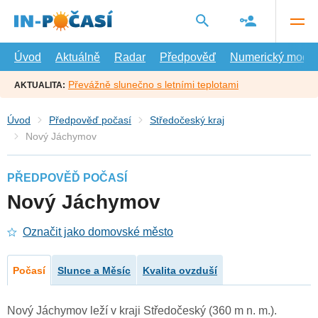
Přejít
na
hlavní
obsah
Úvod
Aktuálně
Radar
Předpověď
Numerický model
Převážně slunečno s letními teplotami
AKTUALITA:
Úvod
Předpověď počasí
Středočeský kraj
Nový Jáchymov
PŘEDPOVĚĎ POČASÍ
Nový Jáchymov
Označit jako domovské město
Počasí
Slunce a Měsíc
Kvalita ovzduší
Nový Jáchymov leží v kraji Středočeský (360 m n. m.).