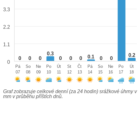
3.3
2.2
1.1
0.3
0.2
0.1
0
0
0
0
0
0
0
0
0
Pá
So
Ne
Po
Út
St
Čt
Pá
So
Ne
Po
Út
07
08
09
10
11
12
13
14
15
16
17
18
Graf zobrazuje celkové denní (za 24 hodin) srážkové úhrny v
mm v průběhu příštích dnů.