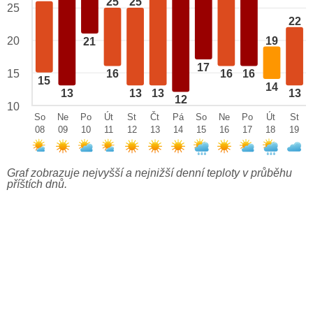
25
25
25
22
19
20
21
17
15
16
16
16
15
14
13
13
13
13
12
10
So
Ne
Po
Út
St
Čt
Pá
So
Ne
Po
Út
St
08
09
10
11
12
13
14
15
16
17
18
19
Graf zobrazuje nejvyšší a nejnižší denní teploty v průběhu
příštích dnů.