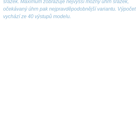
srážek. Maximum zobrazuje nejvyšší možný úhrn srážek,
očekávaný úhrn pak nejpravděpodobnější variantu. Výpočet
vychází ze 40 výstupů modelu.