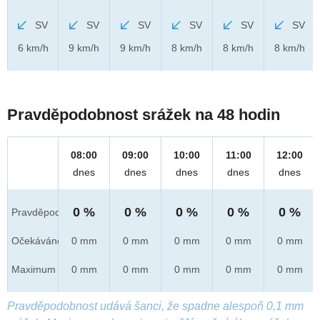
SV
SV
SV
SV
SV
SV
6 km/h
9 km/h
9 km/h
8 km/h
8 km/h
8 km/h
Pravděpodobnost srážek na 48 hodin
08:00
09:00
10:00
11:00
12:00
dnes
dnes
dnes
dnes
dnes
0 %
0 %
0 %
0 %
0 %
Pravděpod.
Očekáváno
0 mm
0 mm
0 mm
0 mm
0 mm
Maximum
0 mm
0 mm
0 mm
0 mm
0 mm
Pravděpodobnost udává šanci, že spadne alespoň 0,1 mm