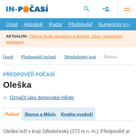
Přejít
na
hlavní
obsah
Úvod
Aktuálně
Radar
Předpověď
Numerický model
Víkend bude slunečný s letními, zítra i tropickými
AKTUALITA:
teplotami
Úvod
Předpověď počasí
Středočeský kraj
Oleška
PŘEDPOVĚĎ POČASÍ
Oleška
Označit jako domovské město
Počasí
Slunce a Měsíc
Kvalita ovzduší
Oleška leží v kraji Středočeský (372 m n. m.). Předpověď je