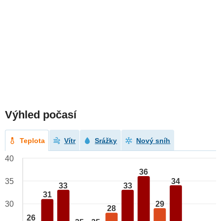
Výhled počasí
Teplota
Vítr
Srážky
Nový sníh
40
36
34
35
33
33
31
29
30
28
26