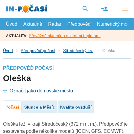
Přejít
na
hlavní
obsah
Úvod
Aktuálně
Radar
Předpověď
Numerický model
Převážně slunečno s letními teplotami
AKTUALITA:
Úvod
Předpověď počasí
Středočeský kraj
Oleška
PŘEDPOVĚĎ POČASÍ
Oleška
Označit jako domovské město
Počasí
Slunce a Měsíc
Kvalita ovzduší
Oleška leží v kraji Středočeský (372 m n. m.). Předpověď je
sestavena podle několika modelů (ICON, GFS, ECMWF).