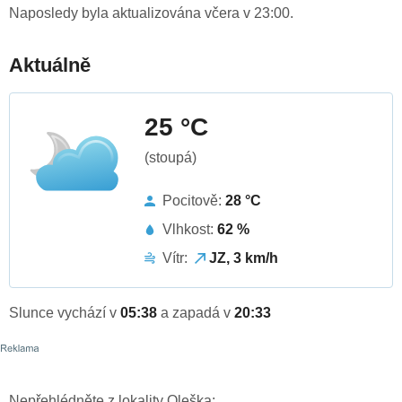
Naposledy byla aktualizována včera v 23:00.
Aktuálně
25 °C
(stoupá)
Pocitově:
28 °C
Vlhkost:
62 %
Vítr:
JZ, 3 km/h
Slunce vychází v
05:38
a zapadá v
20:33
Nepřehlédněte z lokality Oleška: