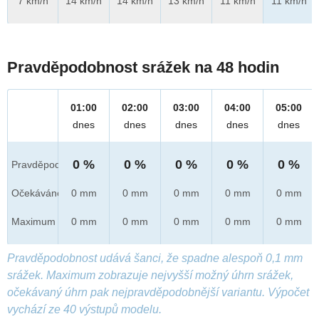
7 km/h
14 km/h
14 km/h
13 km/h
11 km/h
11 km/h
Pravděpodobnost srážek na 48 hodin
01:00
02:00
03:00
04:00
05:00
dnes
dnes
dnes
dnes
dnes
0 %
0 %
0 %
0 %
0 %
Pravděpod.
Očekáváno
0 mm
0 mm
0 mm
0 mm
0 mm
Maximum
0 mm
0 mm
0 mm
0 mm
0 mm
Pravděpodobnost udává šanci, že spadne alespoň 0,1 mm
srážek. Maximum zobrazuje nejvyšší možný úhrn srážek,
očekávaný úhrn pak nejpravděpodobnější variantu. Výpočet
vychází ze 40 výstupů modelu.