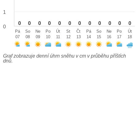
1
0
0
0
0
0
0
0
0
0
0
0
0
0
Pá
So
Ne
Po
Út
St
Čt
Pá
So
Ne
Po
Út
07
08
09
10
11
12
13
14
15
16
17
18
Graf zobrazuje denní úhrn sněhu v cm v průběhu příštích
dnů.