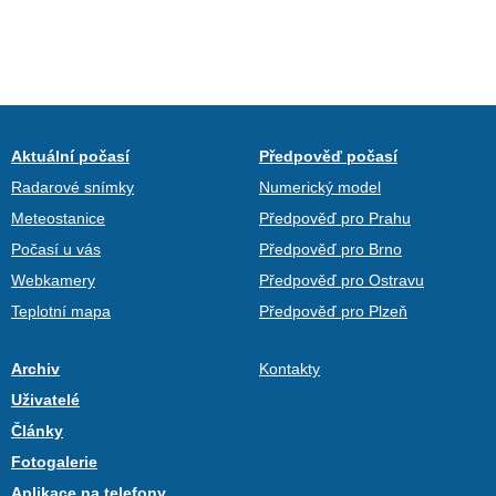
Aktuální počasí
Předpověď počasí
Radarové snímky
Numerický model
Meteostanice
Předpověď pro Prahu
Počasí u vás
Předpověď pro Brno
Webkamery
Předpověď pro Ostravu
Teplotní mapa
Předpověď pro Plzeň
Archiv
Kontakty
Uživatelé
Články
Fotogalerie
Aplikace na telefony