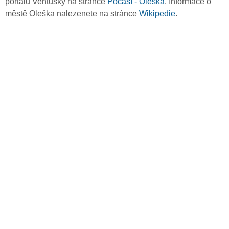
portálu Ventusky na stránce
Počasí - Oleška
. Informace o
městě Oleška nalezenete na stránce
Wikipedie
.