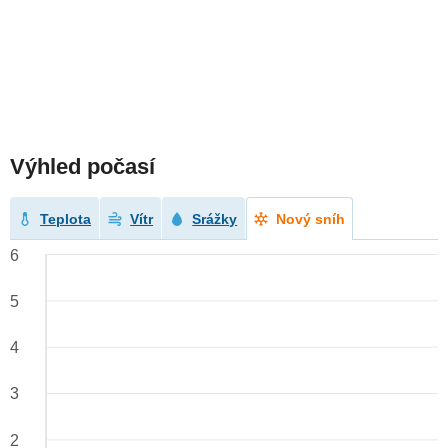
Výhled počasí
Teplota
Vítr
Srážky
Nový sníh
6
5
4
3
2