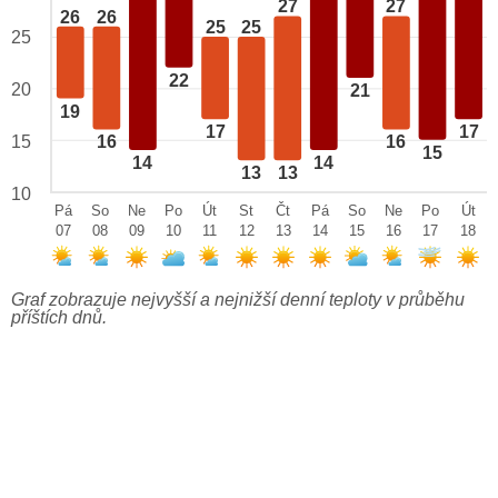
27
27
26
26
25
25
25
22
20
21
19
17
17
15
16
16
15
14
14
13
13
10
Pá
So
Ne
Po
Út
St
Čt
Pá
So
Ne
Po
Út
07
08
09
10
11
12
13
14
15
16
17
18
Graf zobrazuje nejvyšší a nejnižší denní teploty v průběhu
příštích dnů.