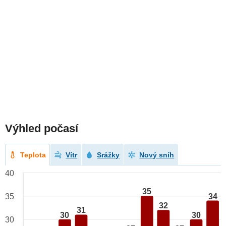
Výhled počasí
Teplota
Vítr
Srážky
Nový sníh
40
35
34
35
32
31
30
30
30