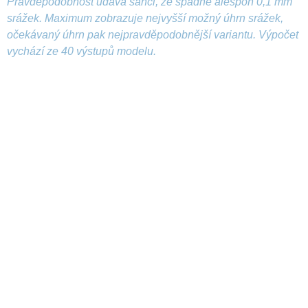
Pravděpodobnost udává šanci, že spadne alespoň 0,1 mm
srážek. Maximum zobrazuje nejvyšší možný úhrn srážek,
očekávaný úhrn pak nejpravděpodobnější variantu. Výpočet
vychází ze 40 výstupů modelu.