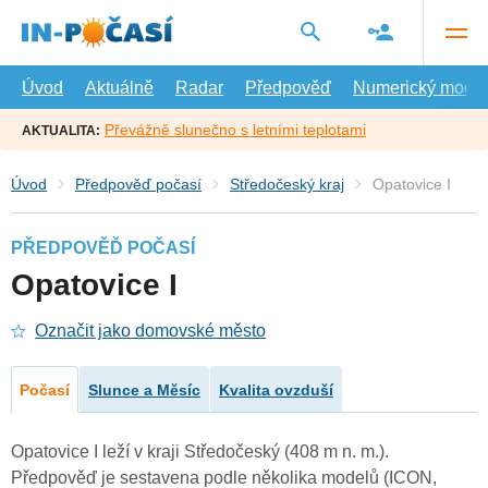
Přejít
na
hlavní
obsah
Úvod
Aktuálně
Radar
Předpověď
Numerický model
Převážně slunečno s letními teplotami
AKTUALITA:
Úvod
Předpověď počasí
Středočeský kraj
Opatovice I
PŘEDPOVĚĎ POČASÍ
Opatovice I
Označit jako domovské město
Počasí
Slunce a Měsíc
Kvalita ovzduší
Opatovice I leží v kraji Středočeský (408 m n. m.).
Předpověď je sestavena podle několika modelů (ICON,