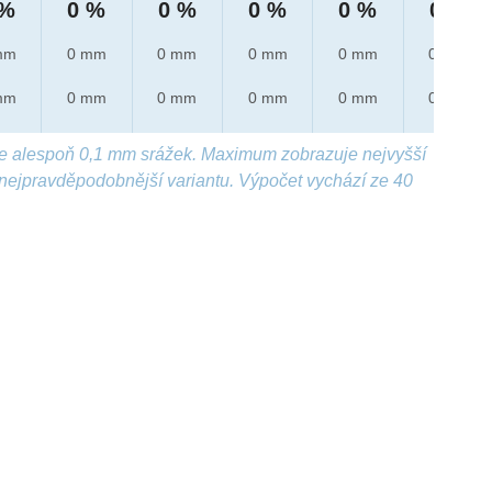
 %
0 %
0 %
0 %
0 %
0 %
mm
0 mm
0 mm
0 mm
0 mm
0 mm
mm
0 mm
0 mm
0 mm
0 mm
0 mm
e alespoň 0,1 mm srážek. Maximum zobrazuje nejvyšší
nejpravděpodobnější variantu. Výpočet vychází ze 40