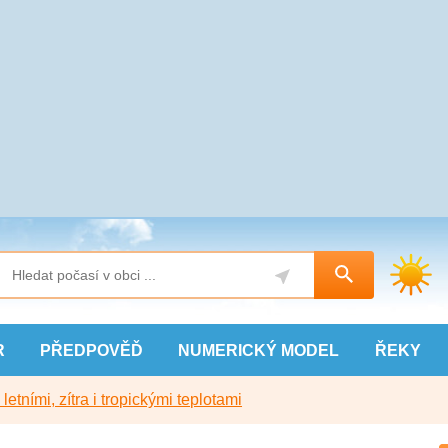
R
PŘEDPOVĚĎ
NUMERICKÝ
MODEL
ŘEKY
etními, zítra i tropickými teplotami