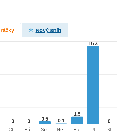
Srážky
Nový sníh
16.3
1.5
0.5
0.1
0
0
0
Čt
Pá
So
Ne
Po
Út
St