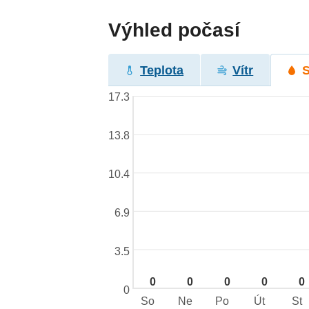
Výhled počasí
Teplota
Vítr
17.3
13.8
10.4
6.9
3.5
0
0
0
0
0
0
So
Ne
Po
Út
St