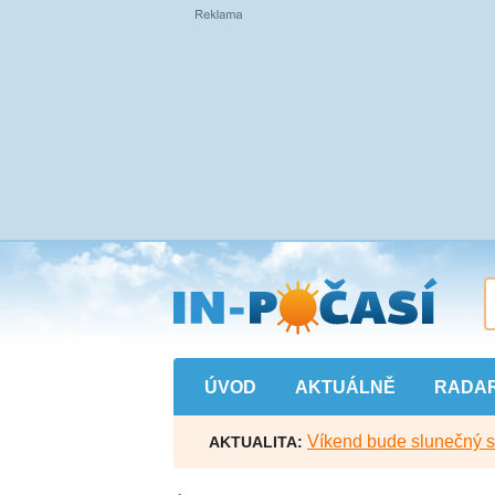
Přejít
na
hlavní
obsah
ÚVOD
AKTUÁLNĚ
RADA
Víkend bude slunečný s l
AKTUALITA: