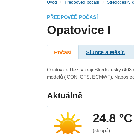
Úvod
Předpověď počasí
Středočeský k
PŘEDPOVĚĎ POČASÍ
Opatovice I
Počasí
Slunce a Měsíc
Opatovice I leží v kraji Středočeský (40
modelů (ICON, GFS, ECMWF). Naposledy 
Aktuálně
24.8 °C
(stoupá)