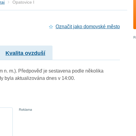
raj
Opatovice I
Označit jako domovské město
Kvalita ovzduší
8 m n. m.). Předpověď je sestavena podle několika
byla aktualizována dnes v 14:00.