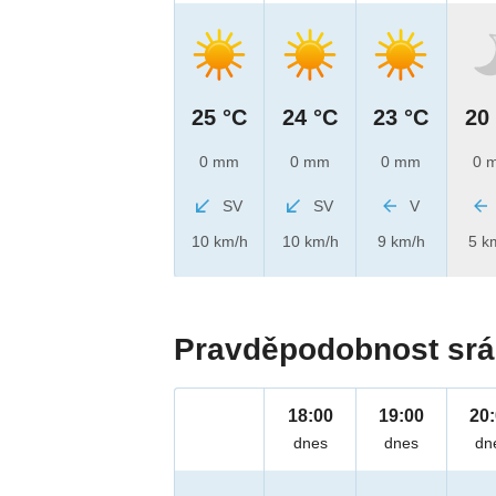
25 °C
24 °C
23 °C
20
0 mm
0 mm
0 mm
0 
SV
SV
V
10 km/h
10 km/h
9 km/h
5 k
Pravděpodobnost srá
18:00
19:00
20
dnes
dnes
dn