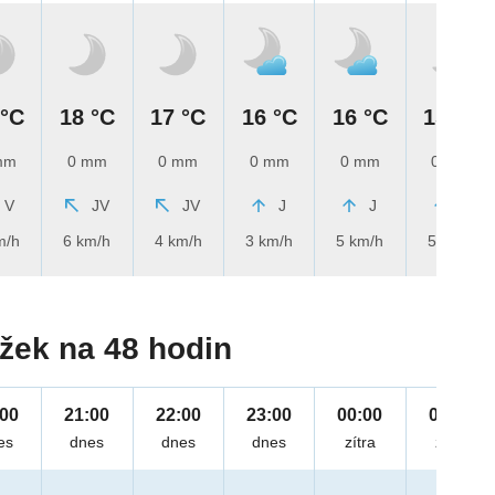
 °C
18 °C
17 °C
16 °C
16 °C
15 °C
mm
0 mm
0 mm
0 mm
0 mm
0 mm
V
JV
JV
J
J
J
m/h
6 km/h
4 km/h
3 km/h
5 km/h
5 km/h
žek na 48 hodin
:00
21:00
22:00
23:00
00:00
01:00
es
dnes
dnes
dnes
zítra
zítra