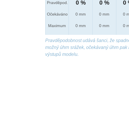
0 %
0 %
0
Pravděpod.
Očekáváno
0 mm
0 mm
0 
Maximum
0 mm
0 mm
0 
Pravděpodobnost udává šanci, že spadn
možný úhrn srážek, očekávaný úhrn pak 
výstupů modelu.