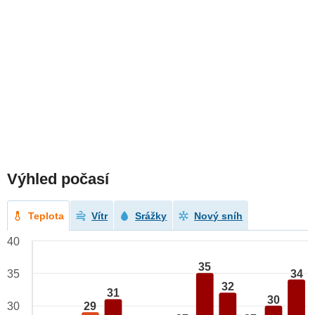
Výhled počasí
Teplota
Vítr
Srážky
Nový sníh
40
35
34
35
32
31
30
29
30