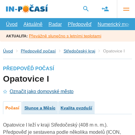
Přejít
na
hlavní
obsah
Úvod
Aktuálně
Radar
Předpověď
Numerický model
Převážně slunečno s letními teplotami
AKTUALITA:
Úvod
Předpověď počasí
Středočeský kraj
Opatovice I
PŘEDPOVĚĎ POČASÍ
Opatovice I
Označit jako domovské město
Počasí
Slunce a Měsíc
Kvalita ovzduší
Opatovice I leží v kraji Středočeský (408 m n. m.).
Předpověď je sestavena podle několika modelů (ICON,