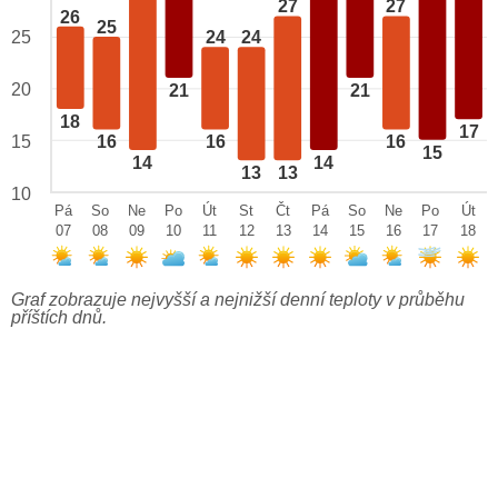
27
27
26
25
25
24
24
20
21
21
18
17
15
16
16
16
15
14
14
13
13
10
Pá
So
Ne
Po
Út
St
Čt
Pá
So
Ne
Po
Út
07
08
09
10
11
12
13
14
15
16
17
18
Graf zobrazuje nejvyšší a nejnižší denní teploty v průběhu
příštích dnů.