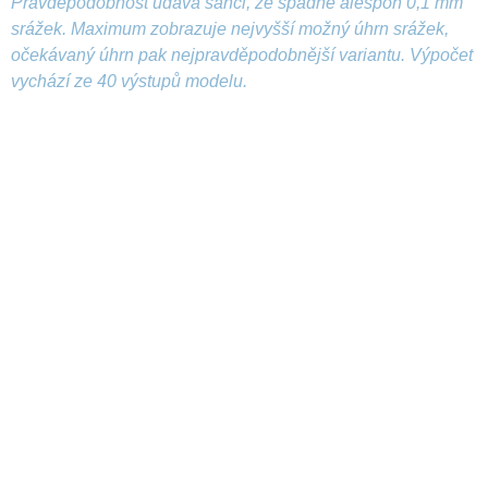
Pravděpodobnost udává šanci, že spadne alespoň 0,1 mm
srážek. Maximum zobrazuje nejvyšší možný úhrn srážek,
očekávaný úhrn pak nejpravděpodobnější variantu. Výpočet
vychází ze 40 výstupů modelu.