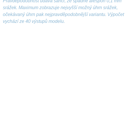
Pravděpodobnost udává šanci, že spadne alespoň 0,1 mm
srážek. Maximum zobrazuje nejvyšší možný úhrn srážek,
očekávaný úhrn pak nejpravděpodobnější variantu. Výpočet
vychází ze 40 výstupů modelu.