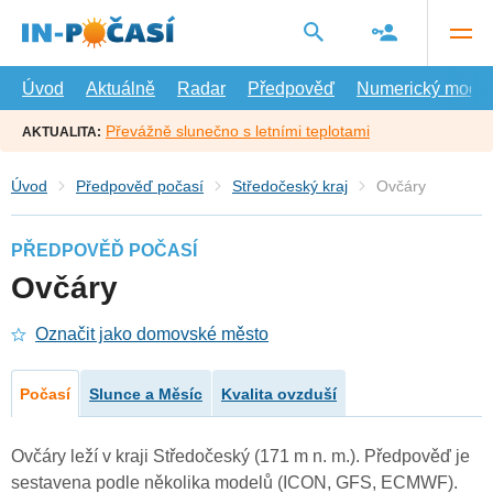
Přejít
na
hlavní
obsah
Úvod
Aktuálně
Radar
Předpověď
Numerický model
Převážně slunečno s letními teplotami
AKTUALITA:
Úvod
Předpověď počasí
Středočeský kraj
Ovčáry
PŘEDPOVĚĎ POČASÍ
Ovčáry
Označit jako domovské město
Počasí
Slunce a Měsíc
Kvalita ovzduší
Ovčáry leží v kraji Středočeský (171 m n. m.). Předpověď je
sestavena podle několika modelů (ICON, GFS, ECMWF).