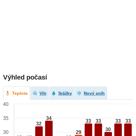
Výhled počasí
Teplota
Vítr
Srážky
Nový sníh
40
34
35
33
33
33
33
32
30
29
30