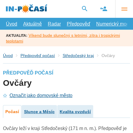
Přejít
na
hlavní
obsah
Úvod
Aktuálně
Radar
Předpověď
Numerický model
Víkend bude slunečný s letními, zítra i tropickými
AKTUALITA:
teplotami
Úvod
Předpověď počasí
Středočeský kraj
Ovčáry
PŘEDPOVĚĎ POČASÍ
Ovčáry
Označit jako domovské město
Počasí
Slunce a Měsíc
Kvalita ovzduší
Ovčáry leží v kraji Středočeský (171 m n. m.). Předpověď je