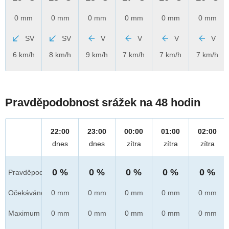
0 mm
0 mm
0 mm
0 mm
0 mm
0 mm
SV
SV
V
V
V
V
6 km/h
8 km/h
9 km/h
7 km/h
7 km/h
7 km/h
Pravděpodobnost srážek na 48 hodin
22:00
23:00
00:00
01:00
02:00
dnes
dnes
zítra
zítra
zítra
0 %
0 %
0 %
0 %
0 %
Pravděpod.
Očekáváno
0 mm
0 mm
0 mm
0 mm
0 mm
Maximum
0 mm
0 mm
0 mm
0 mm
0 mm