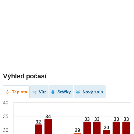
Výhled počasí
Teplota
Vítr
Srážky
Nový sníh
40
34
35
33
33
33
33
32
30
29
30