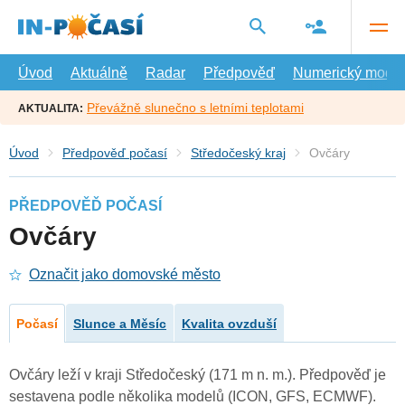
Přejít
na
hlavní
obsah
Úvod
Aktuálně
Radar
Předpověď
Numerický model
Převážně slunečno s letními teplotami
AKTUALITA:
Úvod
Předpověď počasí
Středočeský kraj
Ovčáry
PŘEDPOVĚĎ POČASÍ
Ovčáry
Označit jako domovské město
Počasí
Slunce a Měsíc
Kvalita ovzduší
Ovčáry leží v kraji Středočeský (171 m n. m.). Předpověď je
sestavena podle několika modelů (ICON, GFS, ECMWF).