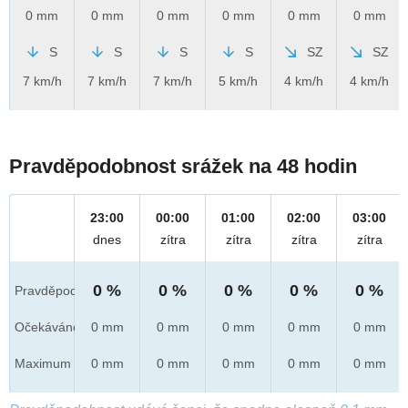
0 mm
0 mm
0 mm
0 mm
0 mm
0 mm
S
S
S
S
SZ
SZ
7 km/h
7 km/h
7 km/h
5 km/h
4 km/h
4 km/h
Pravděpodobnost srážek na 48 hodin
23:00
00:00
01:00
02:00
03:00
dnes
zítra
zítra
zítra
zítra
0 %
0 %
0 %
0 %
0 %
Pravděpod.
Očekáváno
0 mm
0 mm
0 mm
0 mm
0 mm
Maximum
0 mm
0 mm
0 mm
0 mm
0 mm