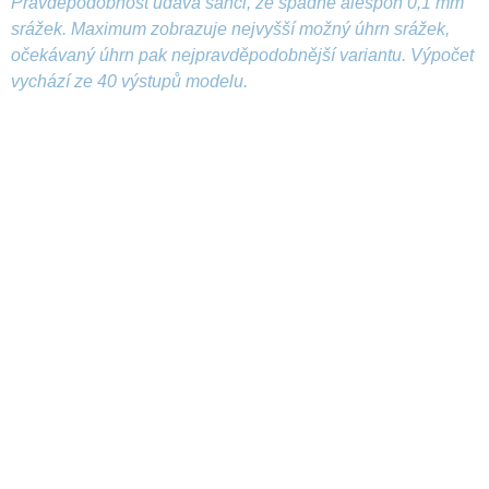
Pravděpodobnost udává šanci, že spadne alespoň 0,1 mm
srážek. Maximum zobrazuje nejvyšší možný úhrn srážek,
očekávaný úhrn pak nejpravděpodobnější variantu. Výpočet
vychází ze 40 výstupů modelu.