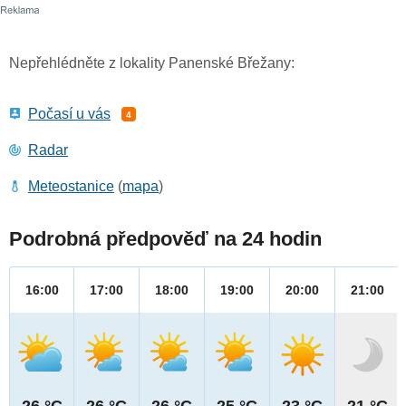
Nepřehlédněte z lokality Panenské Břežany:
Počasí u vás
4
Radar
Meteostanice
(
mapa
)
Podrobná předpověď na 24 hodin
16:00
17:00
18:00
19:00
20:00
21:00
26 °C
26 °C
26 °C
25 °C
23 °C
21 °C