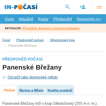
Přejít
na
hlavní
obsah
Úvod
Aktuálně
Radar
Předpověď
Numerický model
Převážně slunečno s letními teplotami
AKTUALITA:
Úvod
Předpověď počasí
Středočeský kraj
Panenské Břežany
PŘEDPOVĚĎ POČASÍ
Panenské Břežany
Označit jako domovské město
Počasí
Slunce a Měsíc
Kvalita ovzduší
Panenské Břežany leží v kraji Středočeský (255 m n. m.).