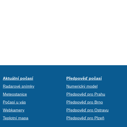
Aktuální počasí
Předpověď počasí
Radarové snímky
Numerický model
Meteostanice
Předpověď pro Prahu
Počasí u vás
Předpověď pro Brno
Webkamery
Předpověď pro Ostravu
Teplotní mapa
Předpověď pro Plzeň