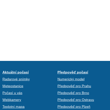
Aktuální počasí
Předpověď počasí
Radarové snímky
Numerický model
Meteostanice
Předpověď pro Prahu
Počasí u vás
Předpověď pro Brno
Webkamery
Předpověď pro Ostravu
Teplotní mapa
Předpověď pro Plzeň