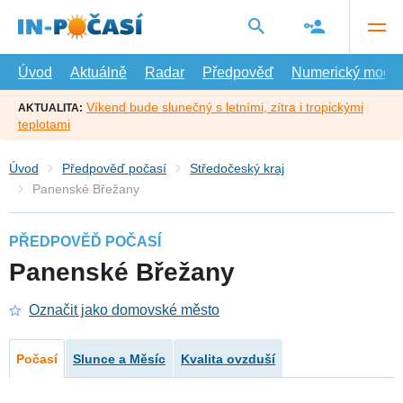
Přejít
na
hlavní
obsah
Úvod
Aktuálně
Radar
Předpověď
Numerický model
Víkend bude slunečný s letními, zítra i tropickými
AKTUALITA:
teplotami
Úvod
Předpověď počasí
Středočeský kraj
Panenské Břežany
PŘEDPOVĚĎ POČASÍ
Panenské Břežany
Označit jako domovské město
Počasí
Slunce a Měsíc
Kvalita ovzduší