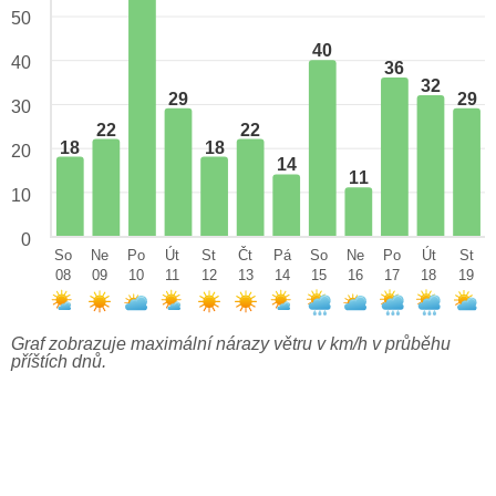
50
40
40
36
32
29
29
30
22
22
18
18
20
14
11
10
0
So
Ne
Po
Út
St
Čt
Pá
So
Ne
Po
Út
St
08
09
10
11
12
13
14
15
16
17
18
19
Graf zobrazuje maximální nárazy větru v km/h v průběhu
příštích dnů.