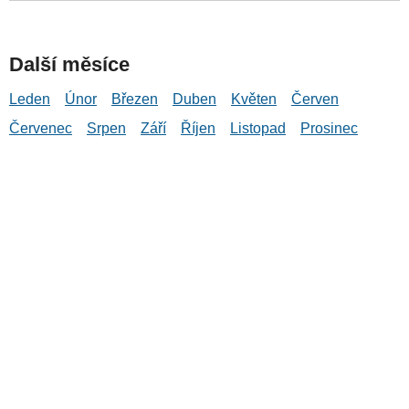
Další měsíce
Leden
Únor
Březen
Duben
Květen
Červen
Červenec
Srpen
Září
Říjen
Listopad
Prosinec