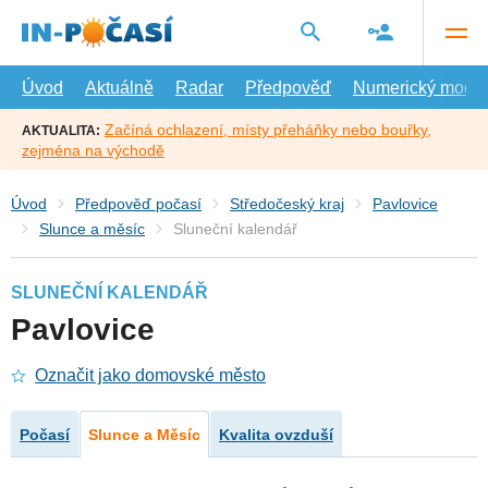
Přejít
na
hlavní
obsah
Úvod
Aktuálně
Radar
Předpověď
Numerický model
Začíná ochlazení, místy přeháňky nebo bouřky,
AKTUALITA:
zejména na východě
Úvod
Předpověď počasí
Středočeský kraj
Pavlovice
Slunce a měsíc
Sluneční kalendář
SLUNEČNÍ KALENDÁŘ
Pavlovice
Označit jako domovské město
Počasí
Slunce a Měsíc
Kvalita ovzduší