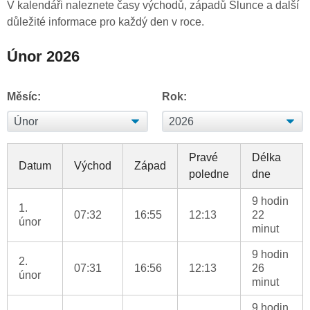
V kalendáři naleznete časy východů, západů Slunce a další
důležité informace pro každý den v roce.
Únor 2026
Měsíc:
Rok:
Pravé
Délka
Datum
Východ
Západ
poledne
dne
9 hodin
1.
07:32
16:55
12:13
22
únor
minut
9 hodin
2.
07:31
16:56
12:13
26
únor
minut
9 hodin