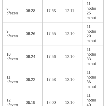
11
8.
hodin
06:28
17:53
12:11
březen
25
minut
11
9.
hodin
06:26
17:55
12:10
březen
29
minut
11
10.
hodin
06:24
17:56
12:10
březen
33
minut
11
11.
hodin
06:22
17:58
12:10
březen
36
minut
11
12.
hodin
06:19
18:00
12:10
březen
40