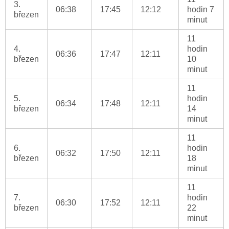
3.
06:38
17:45
12:12
hodin 7
březen
minut
11
4.
hodin
06:36
17:47
12:11
březen
10
minut
11
5.
hodin
06:34
17:48
12:11
březen
14
minut
11
6.
hodin
06:32
17:50
12:11
březen
18
minut
11
7.
hodin
06:30
17:52
12:11
březen
22
minut