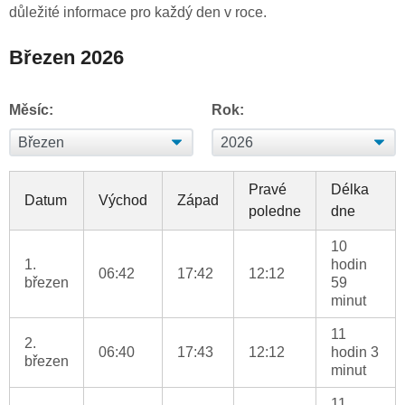
důležité informace pro každý den v roce.
Březen 2026
Měsíc:
Rok:
Pravé
Délka
Datum
Východ
Západ
poledne
dne
10
1.
hodin
06:42
17:42
12:12
březen
59
minut
11
2.
06:40
17:43
12:12
hodin 3
březen
minut
11