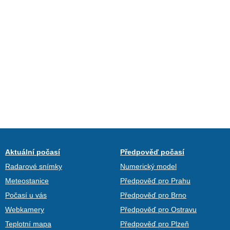
Aktuální počasí
Předpověď počasí
Radarové snímky
Numerický model
Meteostanice
Předpověď pro Prahu
Počasí u vás
Předpověď pro Brno
Webkamery
Předpověď pro Ostravu
Teplotní mapa
Předpověď pro Plzeň