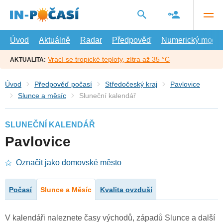
Přejít
na
hlavní
obsah
Úvod
Aktuálně
Radar
Předpověď
Numerický model
Vrací se tropické teploty, zítra až 35 °C
AKTUALITA:
Úvod
Předpověď počasí
Středočeský kraj
Pavlovice
Slunce a měsíc
Sluneční kalendář
SLUNEČNÍ KALENDÁŘ
Pavlovice
Označit jako domovské město
Počasí
Slunce a Měsíc
Kvalita ovzduší
V kalendáři naleznete časy východů, západů Slunce a další