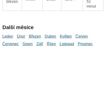
březen
51
minut
Další měsíce
Leden
Únor
Březen
Duben
Květen
Červen
Červenec
Srpen
Září
Říjen
Listopad
Prosinec