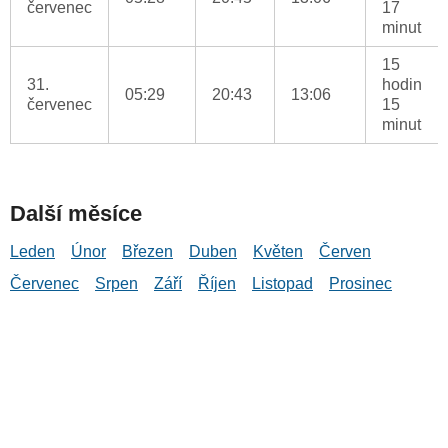
červenec
17
minut
15
31.
hodin
05:29
20:43
13:06
červenec
15
minut
Další měsíce
Leden
Únor
Březen
Duben
Květen
Červen
Červenec
Srpen
Září
Říjen
Listopad
Prosinec