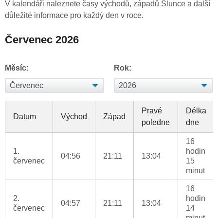
V kalendáři naleznete časy východů, západů Slunce a další
důležité informace pro každý den v roce.
Červenec 2026
Měsíc:
Rok:
Pravé
Délka
Datum
Východ
Západ
poledne
dne
16
1.
hodin
04:56
21:11
13:04
červenec
15
minut
16
2.
hodin
04:57
21:11
13:04
červenec
14
minut