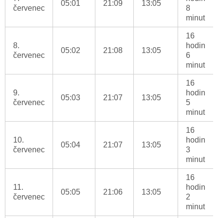
05:01
21:09
13:05
červenec
8
minut
16
8.
hodin
05:02
21:08
13:05
červenec
6
minut
16
9.
hodin
05:03
21:07
13:05
červenec
5
minut
16
10.
hodin
05:04
21:07
13:05
červenec
3
minut
16
11.
hodin
05:05
21:06
13:05
červenec
2
minut