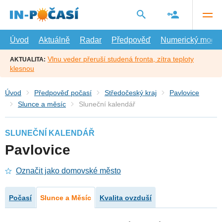
Přejít
na
hlavní
obsah
Úvod
Aktuálně
Radar
Předpověď
Numerický model
Vlnu veder přeruší studená fronta, zítra teploty
AKTUALITA:
klesnou
Úvod
Předpověď počasí
Středočeský kraj
Pavlovice
Slunce a měsíc
Sluneční kalendář
SLUNEČNÍ KALENDÁŘ
Pavlovice
Označit jako domovské město
Počasí
Slunce a Měsíc
Kvalita ovzduší