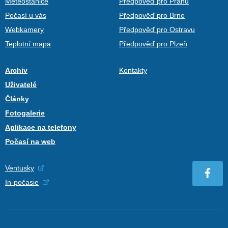
Meteostanice
Předpověď pro Prahu
Počasí u vás
Předpověď pro Brno
Webkamery
Předpověď pro Ostravu
Teplotní mapa
Předpověď pro Plzeň
Archiv
Kontakty
Uživatelé
Články
Fotogalerie
Aplikace na telefony
Počasí na web
Ventusky
In-počasie