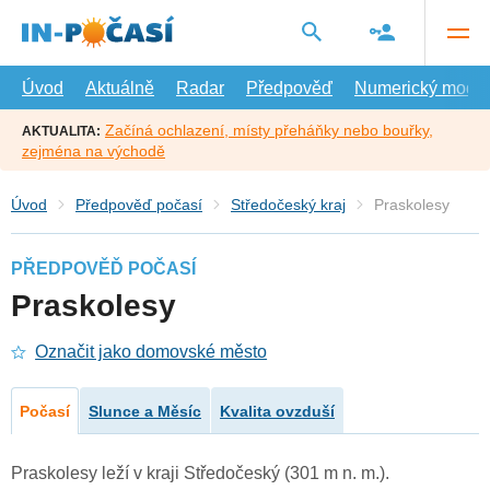
Přejít
na
hlavní
obsah
Úvod
Aktuálně
Radar
Předpověď
Numerický model
Začíná ochlazení, místy přeháňky nebo bouřky,
AKTUALITA:
zejména na východě
Úvod
Předpověď počasí
Středočeský kraj
Praskolesy
PŘEDPOVĚĎ POČASÍ
Praskolesy
Označit jako domovské město
Počasí
Slunce a Měsíc
Kvalita ovzduší
Praskolesy leží v kraji Středočeský (301 m n. m.).