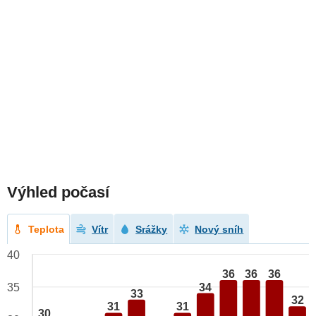
Výhled počasí
Teplota
Vítr
Srážky
Nový sníh
40
36
36
36
34
35
33
32
31
31
30