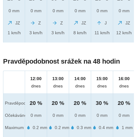
0 mm
0 mm
0 mm
0 mm
0 mm
0 mm
JZ
Z
Z
JZ
J
JZ
1 km/h
3 km/h
3 km/h
8 km/h
11 km/h
12 km/h
Pravděpodobnost srážek na 48 hodin
12:00
13:00
14:00
15:00
16:00
dnes
dnes
dnes
dnes
dnes
20 %
20 %
20 %
30 %
20 %
Pravděpod.
Očekáváno
0 mm
0 mm
0 mm
0 mm
0 mm
Maximum
0.2 mm
0.2 mm
0.3 mm
0.4 mm
1 mm