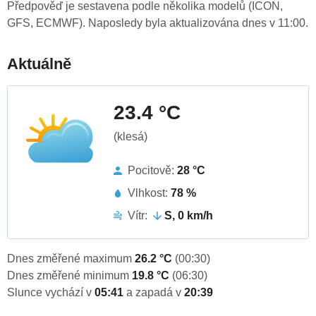
Předpověď je sestavena podle několika modelů (ICON,
GFS, ECMWF). Naposledy byla aktualizována dnes v 11:00.
Aktuálně
23.4 °C
(klesá)
Pocitově:
28 °C
Vlhkost:
78 %
Vítr:
S, 0 km/h
Dnes změřené maximum
26.2 °C
(00:30)
Dnes změřené minimum
19.8 °C
(06:30)
Slunce vychází v
05:41
a zapadá v
20:39