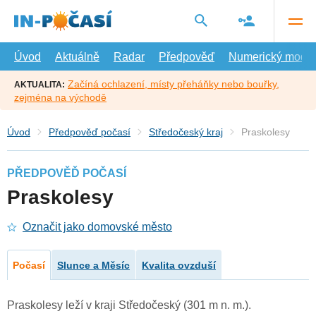
Přejít
na
hlavní
obsah
Úvod
Aktuálně
Radar
Předpověď
Numerický model
Začíná ochlazení, místy přeháňky nebo bouřky,
AKTUALITA:
zejména na východě
Úvod
Předpověď počasí
Středočeský kraj
Praskolesy
PŘEDPOVĚĎ POČASÍ
Praskolesy
Označit jako domovské město
Počasí
Slunce a Měsíc
Kvalita ovzduší
Praskolesy leží v kraji Středočeský (301 m n. m.).