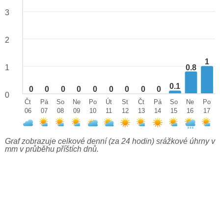
3
2
1
0.8
1
0.1
0
0
0
0
0
0
0
0
0
0
Čt
Pá
So
Ne
Po
Út
St
Čt
Pá
So
Ne
Po
06
07
08
09
10
11
12
13
14
15
16
17
Graf zobrazuje celkové denní (za 24 hodin) srážkové úhrny v
mm v průběhu příštích dnů.