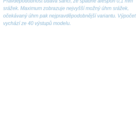
Pravděpodobnost udává šanci, že spadne alespoň 0,1 mm
srážek. Maximum zobrazuje nejvyšší možný úhrn srážek,
očekávaný úhrn pak nejpravděpodobnější variantu. Výpočet
vychází ze 40 výstupů modelu.