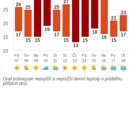
27
26
25
25
25
23
21
20
19
18
17
17
17
15
16
15
15
15
15
15
13
10
Pá
So
Ne
Po
Út
St
Čt
Pá
So
Ne
Po
Út
07
08
09
10
11
12
13
14
15
16
17
18
Graf zobrazuje nejvyšší a nejnižší denní teploty v průběhu
příštích dnů.