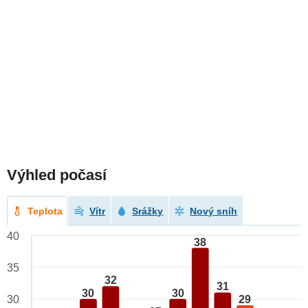
Výhled počasí
Teplota
Vítr
Srážky
Nový sníh
40
38
35
32
31
30
30
29
30