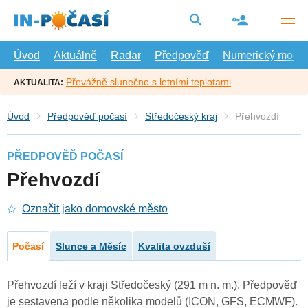
Přejít
na
hlavní
obsah
Úvod
Aktuálně
Radar
Předpověď
Numerický model
Převážně slunečno s letními teplotami
AKTUALITA:
Úvod
Předpověď počasí
Středočeský kraj
Přehvozdí
PŘEDPOVĚĎ POČASÍ
Přehvozdí
Označit jako domovské město
Počasí
Slunce a Měsíc
Kvalita ovzduší
Přehvozdí leží v kraji Středočeský (291 m n. m.). Předpověď
je sestavena podle několika modelů (ICON, GFS, ECMWF).