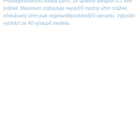
Pravděpodobnost udává šanci, že spadne alespoň 0,1 mm
srážek. Maximum zobrazuje nejvyšší možný úhrn srážek,
očekávaný úhrn pak nejpravděpodobnější variantu. Výpočet
vychází ze 40 výstupů modelu.