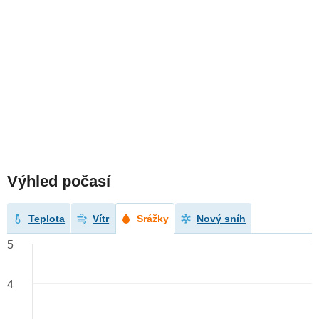
Výhled počasí
Teplota
Vítr
Srážky
Nový sníh
5
4