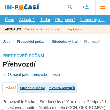
Přejít
na
hlavní
obsah
Úvod
Aktuálně
Radar
Předpověď
Numerický model
Převážně slunečno s letními teplotami
AKTUALITA:
Úvod
Předpověď počasí
Středočeský kraj
Přehvozdí
PŘEDPOVĚĎ POČASÍ
Přehvozdí
Označit jako domovské město
Počasí
Slunce a Měsíc
Kvalita ovzduší
Přehvozdí leží v kraji Středočeský (291 m n. m.). Předpověď
je sestavena podle několika modelů (ICON, GFS, ECMWF).