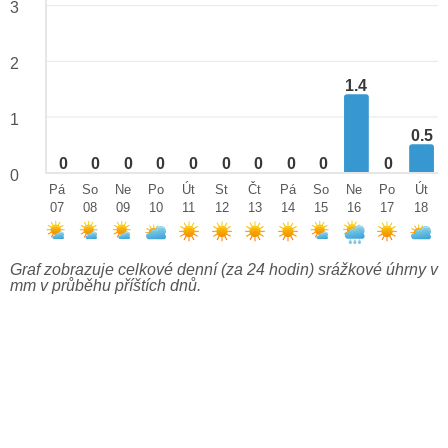
3
2
1.4
1
0.5
0
0
0
0
0
0
0
0
0
0
0
Pá
So
Ne
Po
Út
St
Čt
Pá
So
Ne
Po
Út
07
08
09
10
11
12
13
14
15
16
17
18
Graf zobrazuje celkové denní (za 24 hodin) srážkové úhrny v
mm v průběhu příštích dnů.