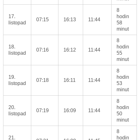
8
17.
hodin
07:15
16:13
11:44
listopad
58
minut
8
18.
hodin
07:16
16:12
11:44
listopad
55
minut
8
19.
hodin
07:18
16:11
11:44
listopad
53
minut
8
20.
hodin
07:19
16:09
11:44
listopad
50
minut
8
21.
hodin