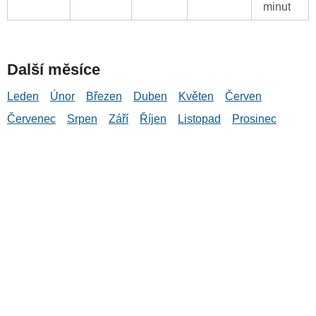
minut
Další měsíce
Leden
Únor
Březen
Duben
Květen
Červen
Červenec
Srpen
Září
Říjen
Listopad
Prosinec