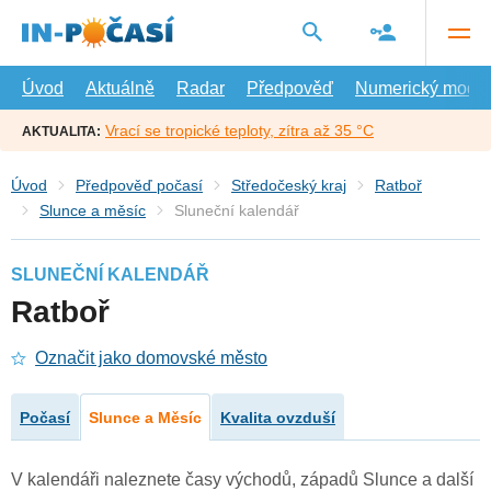
Přejít
na
hlavní
obsah
Úvod
Aktuálně
Radar
Předpověď
Numerický model
Vrací se tropické teploty, zítra až 35 °C
AKTUALITA:
Úvod
Předpověď počasí
Středočeský kraj
Ratboř
Slunce a měsíc
Sluneční kalendář
SLUNEČNÍ KALENDÁŘ
Ratboř
Označit jako domovské město
Počasí
Slunce a Měsíc
Kvalita ovzduší
V kalendáři naleznete časy východů, západů Slunce a další