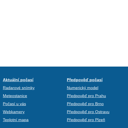
Aktuální počasí
Předpověď počasí
Radarové snímky
Numerický model
Meteostanice
Předpověď pro Prahu
Počasí u vás
Předpověď pro Brno
Webkamery
Předpověď pro Ostravu
Teplotní mapa
Předpověď pro Plzeň