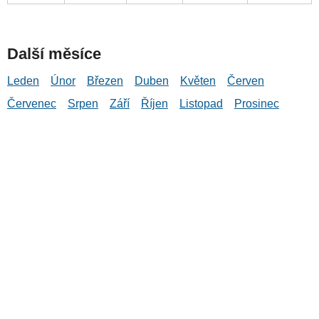
Další měsíce
Leden
Únor
Březen
Duben
Květen
Červen
Červenec
Srpen
Září
Říjen
Listopad
Prosinec