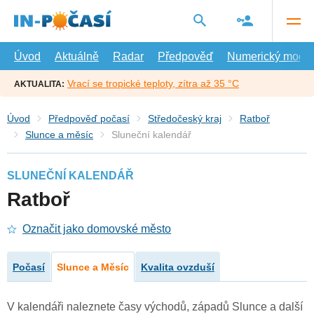
Přejít
na
hlavní
obsah
Úvod
Aktuálně
Radar
Předpověď
Numerický model
Vrací se tropické teploty, zítra až 35 °C
AKTUALITA:
Úvod
Předpověď počasí
Středočeský kraj
Ratboř
Slunce a měsíc
Sluneční kalendář
SLUNEČNÍ KALENDÁŘ
Ratboř
Označit jako domovské město
Počasí
Slunce a Měsíc
Kvalita ovzduší
V kalendáři naleznete časy východů, západů Slunce a další