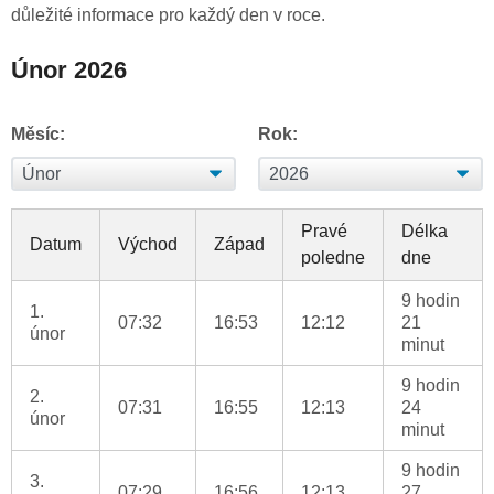
důležité informace pro každý den v roce.
Únor 2026
Měsíc:
Rok:
Pravé
Délka
Datum
Východ
Západ
poledne
dne
9 hodin
1.
07:32
16:53
12:12
21
únor
minut
9 hodin
2.
07:31
16:55
12:13
24
únor
minut
9 hodin
3.
07:29
16:56
12:13
27