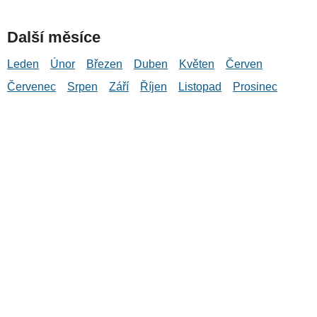
Další měsíce
Leden
Únor
Březen
Duben
Květen
Červen
Červenec
Srpen
Září
Říjen
Listopad
Prosinec