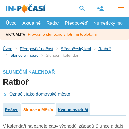
Přejít
na
hlavní
obsah
Úvod
Aktuálně
Radar
Předpověď
Numerický model
Převážně slunečno s letními teplotami
AKTUALITA:
Úvod
Předpověď počasí
Středočeský kraj
Ratboř
Slunce a měsíc
Sluneční kalendář
SLUNEČNÍ KALENDÁŘ
Ratboř
Označit jako domovské město
Počasí
Slunce a Měsíc
Kvalita ovzduší
V kalendáři naleznete časy východů, západů Slunce a další