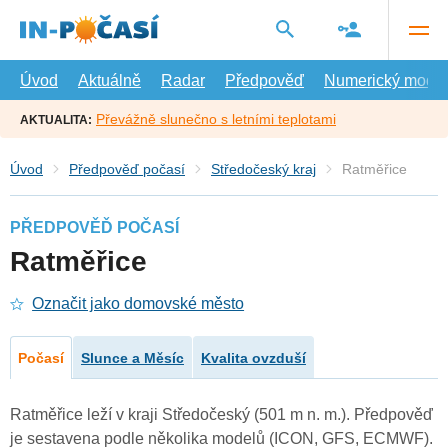
Přejít
na
hlavní
obsah
Úvod
Aktuálně
Radar
Předpověď
Numerický model
Převážně slunečno s letními teplotami
AKTUALITA:
Úvod
Předpověď počasí
Středočeský kraj
Ratměřice
PŘEDPOVĚĎ POČASÍ
Ratměřice
Označit jako domovské město
Počasí
Slunce a Měsíc
Kvalita ovzduší
Ratměřice leží v kraji Středočeský (501 m n. m.). Předpověď
je sestavena podle několika modelů (ICON, GFS, ECMWF).