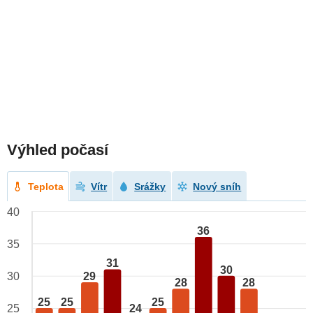
Výhled počasí
Teplota
Vítr
Srážky
Nový sníh
40
36
35
31
30
29
30
28
28
25
25
25
25
24