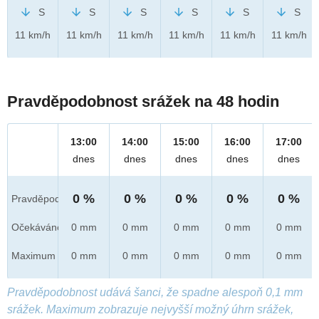
S
S
S
S
S
S
11 km/h
11 km/h
11 km/h
11 km/h
11 km/h
11 km/h
Pravděpodobnost srážek na 48 hodin
13:00
14:00
15:00
16:00
17:00
dnes
dnes
dnes
dnes
dnes
0 %
0 %
0 %
0 %
0 %
Pravděpod.
Očekáváno
0 mm
0 mm
0 mm
0 mm
0 mm
Maximum
0 mm
0 mm
0 mm
0 mm
0 mm
Pravděpodobnost udává šanci, že spadne alespoň 0,1 mm
srážek. Maximum zobrazuje nejvyšší možný úhrn srážek,