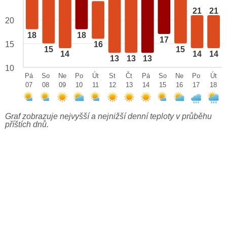
21
21
20
18
18
17
15
16
15
15
14
14
14
13
13
13
10
Pá
So
Ne
Po
Út
St
Čt
Pá
So
Ne
Po
Út
07
08
09
10
11
12
13
14
15
16
17
18
Graf zobrazuje nejvyšší a nejnižší denní teploty v průběhu
příštích dnů.