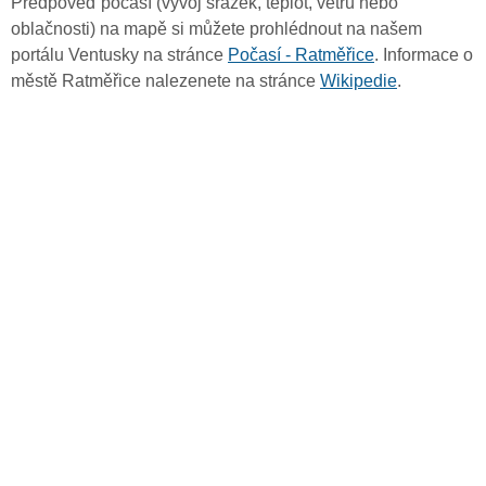
Předpověď počasí (vývoj srážek, teplot, větru nebo
oblačnosti) na mapě si můžete prohlédnout na našem
portálu Ventusky na stránce
Počasí - Ratměřice
. Informace o
městě Ratměřice nalezenete na stránce
Wikipedie
.