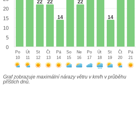
22
22
22
20
14
14
15
10
5
0
Po
Út
St
Čt
Pá
So
Ne
Po
Út
St
Čt
Pá
10
11
12
13
14
15
16
17
18
19
20
21
Graf zobrazuje maximální nárazy větru v km/h v průběhu
příštích dnů.