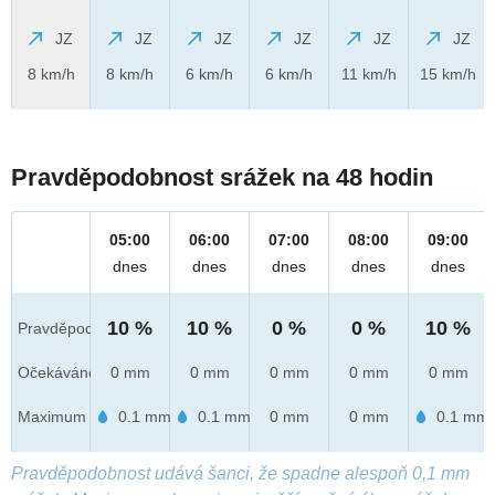
JZ
JZ
JZ
JZ
JZ
JZ
8 km/h
8 km/h
6 km/h
6 km/h
11 km/h
15 km/h
Pravděpodobnost srážek na 48 hodin
05:00
06:00
07:00
08:00
09:00
dnes
dnes
dnes
dnes
dnes
10 %
10 %
0 %
0 %
10 %
Pravděpod.
Očekáváno
0 mm
0 mm
0 mm
0 mm
0 mm
Maximum
0.1 mm
0.1 mm
0 mm
0 mm
0.1 mm
Pravděpodobnost udává šanci, že spadne alespoň 0,1 mm