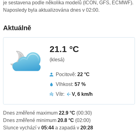
je sestavena podle několika modelů (ICON, GFS, ECMWF).
Naposledy byla aktualizována dnes v 02:00.
Aktuálně
21.1 °C
(klesá)
Pocitově:
22 °C
Vlhkost:
57 %
Vítr:
V, 6 km/h
Dnes změřené maximum
22.9 °C
(00:30)
Dnes změřené minimum
20.8 °C
(02:00)
Slunce vychází v
05:44
a zapadá v
20:28