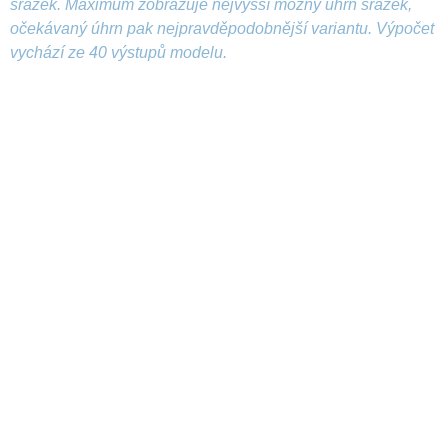
srážek. Maximum zobrazuje nejvyšší možný úhrn srážek,
očekávaný úhrn pak nejpravděpodobnější variantu. Výpočet
vychází ze 40 výstupů modelu.