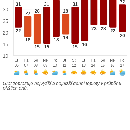
32
31
31
31
30
28
28
27
25
23
23
22
22
20
20
19
18
18
15
16
15
15
15
10
Čt
Pá
So
Ne
Po
Út
St
Čt
Pá
So
Ne
Po
06
07
08
09
10
11
12
13
14
15
16
17
Graf zobrazuje nejvyšší a nejnižší denní teploty v průběhu
příštích dnů.