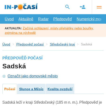
Přejít
na
hlavní
obsah
Úvod
Aktuálně
Radar
Předpověď
Numerický model
Začíná ochlazení, místy přeháňky nebo bouřky,
AKTUALITA:
zejména na východě
Úvod
Předpověď počasí
Středočeský kraj
Sadská
PŘEDPOVĚĎ POČASÍ
Sadská
Označit jako domovské město
Počasí
Slunce a Měsíc
Kvalita ovzduší
Sadská leží v kraji Středočeský (185 m n. m.). Předpověď je