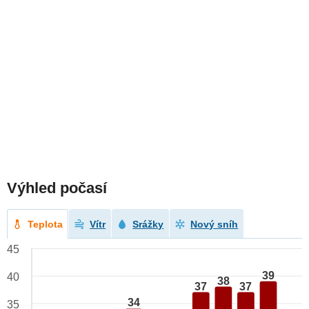
Výhled počasí
Teplota
Vítr
Srážky
Nový sníh
45
39
40
38
37
37
34
35