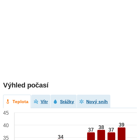
Výhled počasí
Teplota
Vítr
Srážky
Nový sníh
45
39
40
38
37
37
34
35