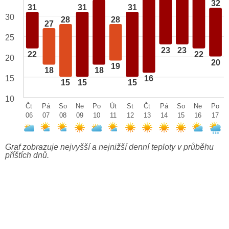
32
31
31
31
30
28
28
27
25
23
23
22
22
20
20
19
18
18
15
16
15
15
15
10
Čt
Pá
So
Ne
Po
Út
St
Čt
Pá
So
Ne
Po
06
07
08
09
10
11
12
13
14
15
16
17
Graf zobrazuje nejvyšší a nejnižší denní teploty v průběhu
příštích dnů.