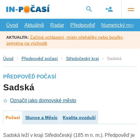
Přejít
na
hlavní
obsah
Úvod
Aktuálně
Radar
Předpověď
Numerický model
Začíná ochlazení, místy přeháňky nebo bouřky,
AKTUALITA:
zejména na východě
Úvod
Předpověď počasí
Středočeský kraj
Sadská
PŘEDPOVĚĎ POČASÍ
Sadská
Označit jako domovské město
Počasí
Slunce a Měsíc
Kvalita ovzduší
Sadská leží v kraji Středočeský (185 m n. m.). Předpověď je