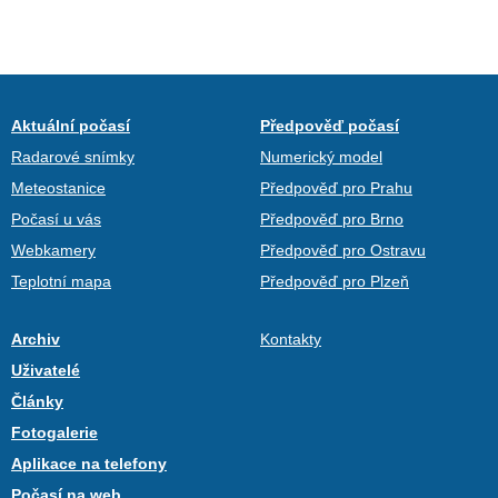
Aktuální počasí
Předpověď počasí
Radarové snímky
Numerický model
Meteostanice
Předpověď pro Prahu
Počasí u vás
Předpověď pro Brno
Webkamery
Předpověď pro Ostravu
Teplotní mapa
Předpověď pro Plzeň
Archiv
Kontakty
Uživatelé
Články
Fotogalerie
Aplikace na telefony
Počasí na web