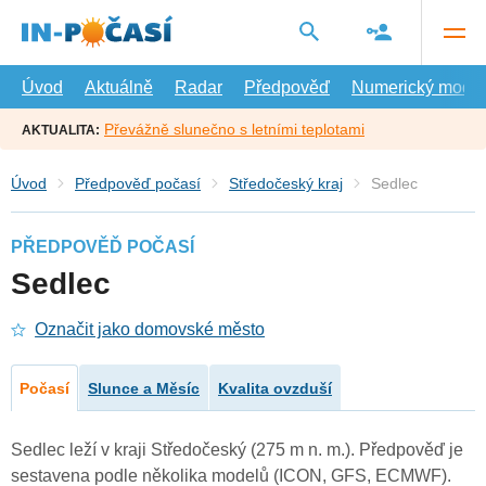
Přejít
na
hlavní
obsah
Úvod
Aktuálně
Radar
Předpověď
Numerický model
Převážně slunečno s letními teplotami
AKTUALITA:
Úvod
Předpověď počasí
Středočeský kraj
Sedlec
PŘEDPOVĚĎ POČASÍ
Sedlec
Označit jako domovské město
Počasí
Slunce a Měsíc
Kvalita ovzduší
Sedlec leží v kraji Středočeský (275 m n. m.). Předpověď je
sestavena podle několika modelů (ICON, GFS, ECMWF).