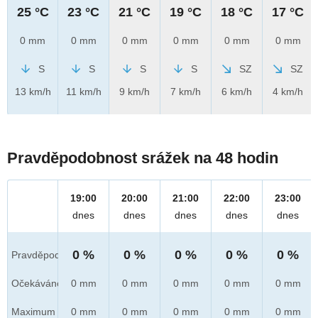
25 °C
23 °C
21 °C
19 °C
18 °C
17 °C
0 mm
0 mm
0 mm
0 mm
0 mm
0 mm
S
S
S
S
SZ
SZ
13 km/h
11 km/h
9 km/h
7 km/h
6 km/h
4 km/h
Pravděpodobnost srážek na 48 hodin
19:00
20:00
21:00
22:00
23:00
dnes
dnes
dnes
dnes
dnes
0 %
0 %
0 %
0 %
0 %
Pravděpod.
Očekáváno
0 mm
0 mm
0 mm
0 mm
0 mm
Maximum
0 mm
0 mm
0 mm
0 mm
0 mm