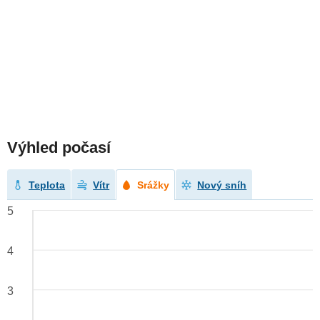
Výhled počasí
Teplota
Vítr
Srážky
Nový sníh
5
4
3