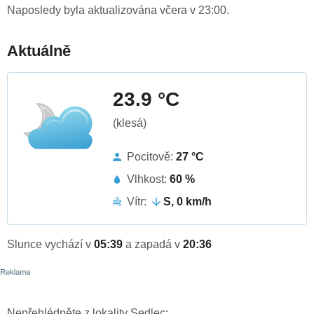
Naposledy byla aktualizována včera v 23:00.
Aktuálně
23.9 °C
(klesá)
Pocitově:
27 °C
Vlhkost:
60 %
Vítr:
S, 0 km/h
Slunce vychází v
05:39
a zapadá v
20:36
Nepřehlédněte z lokality Sedlec: