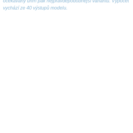
očekávaný úhrn pak nejpravděpodobnější variantu. Výpočet
vychází ze 40 výstupů modelu.