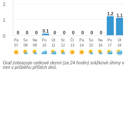
2
1.2
1.1
1
0.1
0
0
0
0
0
0
0
0
0
0
Pá
So
Ne
Po
Út
St
Čt
Pá
So
Ne
Po
Út
07
08
09
10
11
12
13
14
15
16
17
18
Graf zobrazuje celkové denní (za 24 hodin) srážkové úhrny v
mm v průběhu příštích dnů.