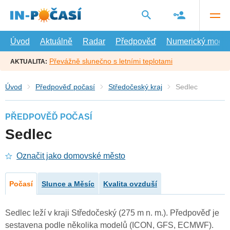
Přejít
na
hlavní
obsah
Úvod
Aktuálně
Radar
Předpověď
Numerický model
Převážně slunečno s letními teplotami
AKTUALITA:
Úvod
Předpověď počasí
Středočeský kraj
Sedlec
PŘEDPOVĚĎ POČASÍ
Sedlec
Označit jako domovské město
Počasí
Slunce a Měsíc
Kvalita ovzduší
Sedlec leží v kraji Středočeský (275 m n. m.). Předpověď je
sestavena podle několika modelů (ICON, GFS, ECMWF).