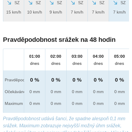
SZ
SZ
SZ
SZ
SZ
SZ
15 km/h
10 km/h
9 km/h
7 km/h
7 km/h
7 km/h
Pravděpodobnost srážek na 48 hodin
01:00
02:00
03:00
04:00
05:00
dnes
dnes
dnes
dnes
dnes
0 %
0 %
0 %
0 %
0 %
Pravděpod.
Očekáváno
0 mm
0 mm
0 mm
0 mm
0 mm
Maximum
0 mm
0 mm
0 mm
0 mm
0 mm
Pravděpodobnost udává šanci, že spadne alespoň 0,1 mm
srážek. Maximum zobrazuje nejvyšší možný úhrn srážek,