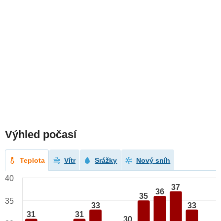
Výhled počasí
Teplota
Vítr
Srážky
Nový sníh
40
37
36
35
35
33
33
31
31
30