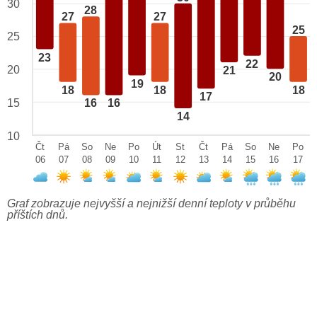
30
28
27
27
25
25
23
22
20
21
20
19
18
18
18
17
15
16
16
14
10
Čt
Pá
So
Ne
Po
Út
St
Čt
Pá
So
Ne
Po
06
07
08
09
10
11
12
13
14
15
16
17
Graf zobrazuje nejvyšší a nejnižší denní teploty v průběhu
příštích dnů.