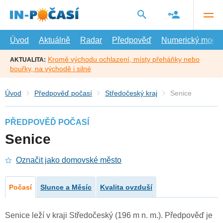
Přejít
na
hlavní
obsah
Úvod
Aktuálně
Radar
Předpověď
Numerický model
Kromě východu ochlazení, místy přeháňky nebo
AKTUALITA:
bouřky, na východě i silné
Úvod
Předpověď počasí
Středočeský kraj
Senice
PŘEDPOVĚĎ POČASÍ
Senice
Označit jako domovské město
Počasí
Slunce a Měsíc
Kvalita ovzduší
Senice leží v kraji Středočeský (196 m n. m.). Předpověď je