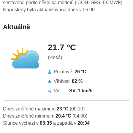
sestavena podle několika modelů (ICON, GFS, ECMWF).
Naposledy byla aktualizována dnes v 06:00.
Aktuálně
21.7 °C
(klesá)
Pocitově:
26 °C
Vlhkost:
82 %
Vítr:
SV, 1 km/h
Dnes změřené maximum
23 °C
(00:10)
Dnes změřené minimum
20.4 °C
(04:00)
Slunce vychází v
05:35
a zapadá v
20:34