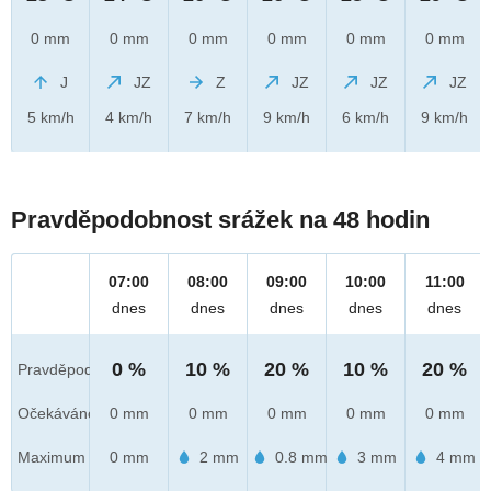
0 mm
0 mm
0 mm
0 mm
0 mm
0 mm
J
JZ
Z
JZ
JZ
JZ
5 km/h
4 km/h
7 km/h
9 km/h
6 km/h
9 km/h
Pravděpodobnost srážek na 48 hodin
07:00
08:00
09:00
10:00
11:00
dnes
dnes
dnes
dnes
dnes
0 %
10 %
20 %
10 %
20 %
Pravděpod.
Očekáváno
0 mm
0 mm
0 mm
0 mm
0 mm
Maximum
0 mm
2 mm
0.8 mm
3 mm
4 mm