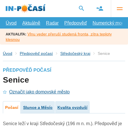
Přejít
na
hlavní
obsah
Úvod
Aktuálně
Radar
Předpověď
Numerický model
Vlnu veder přeruší studená fronta, zítra teploty
AKTUALITA:
klesnou
Úvod
Předpověď počasí
Středočeský kraj
Senice
PŘEDPOVĚĎ POČASÍ
Senice
Označit jako domovské město
Počasí
Slunce a Měsíc
Kvalita ovzduší
Senice leží v kraji Středočeský (196 m n. m.). Předpověď je