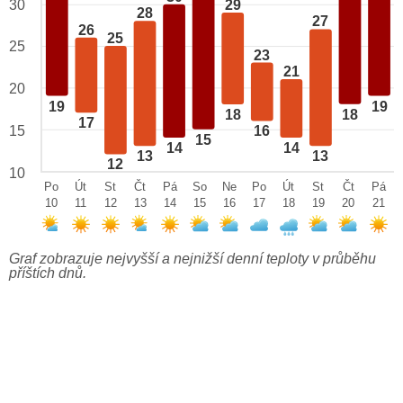
29
30
28
27
26
25
25
23
21
20
19
19
18
18
17
15
16
15
14
14
13
13
12
10
Po
Út
St
Čt
Pá
So
Ne
Po
Út
St
Čt
Pá
10
11
12
13
14
15
16
17
18
19
20
21
Graf zobrazuje nejvyšší a nejnižší denní teploty v průběhu
příštích dnů.