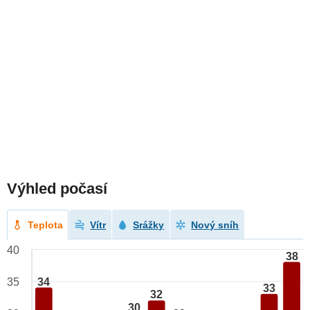
Výhled počasí
Teplota
Vítr
Srážky
Nový sníh
40
38
34
35
33
32
30