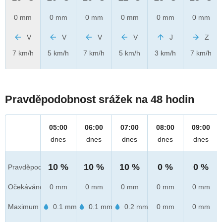
0 mm
0 mm
0 mm
0 mm
0 mm
0 mm
V
V
V
V
J
Z
7 km/h
5 km/h
7 km/h
5 km/h
3 km/h
7 km/h
Pravděpodobnost srážek na 48 hodin
05:00
06:00
07:00
08:00
09:00
dnes
dnes
dnes
dnes
dnes
10 %
10 %
10 %
0 %
0 %
Pravděpod.
Očekáváno
0 mm
0 mm
0 mm
0 mm
0 mm
Maximum
0.1 mm
0.1 mm
0.2 mm
0 mm
0 mm