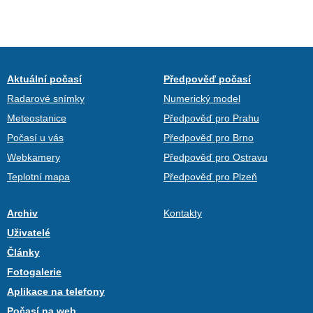
Aktuální počasí
Předpověď počasí
Radarové snímky
Numerický model
Meteostanice
Předpověď pro Prahu
Počasí u vás
Předpověď pro Brno
Webkamery
Předpověď pro Ostravu
Teplotní mapa
Předpověď pro Plzeň
Archiv
Kontakty
Uživatelé
Články
Fotogalerie
Aplikace na telefony
Počasí na web