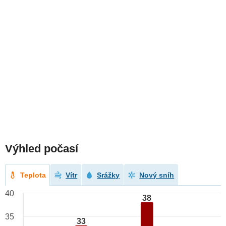
Výhled počasí
Teplota
Vítr
Srážky
Nový sníh
40
38
35
33