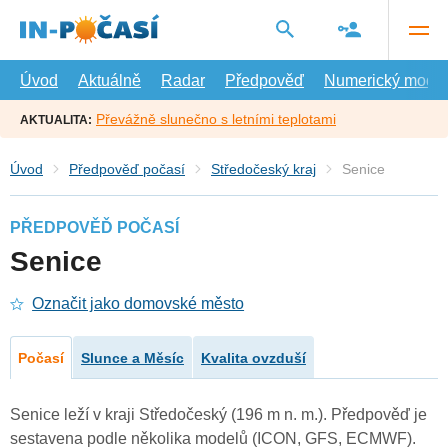
Přejít
na
hlavní
obsah
Úvod
Aktuálně
Radar
Předpověď
Numerický model
Převážně slunečno s letními teplotami
AKTUALITA:
Úvod
Předpověď počasí
Středočeský kraj
Senice
PŘEDPOVĚĎ POČASÍ
Senice
Označit jako domovské město
Počasí
Slunce a Měsíc
Kvalita ovzduší
Senice leží v kraji Středočeský (196 m n. m.). Předpověď je
sestavena podle několika modelů (ICON, GFS, ECMWF).