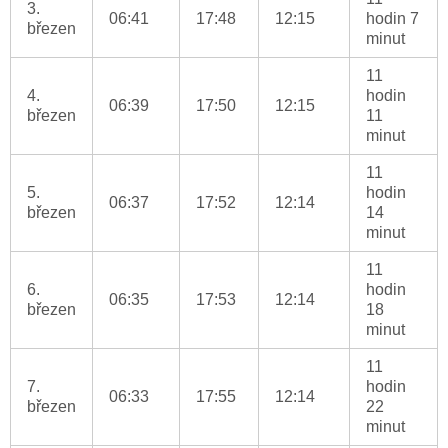
3.
06:41
17:48
12:15
hodin 7
březen
minut
11
4.
hodin
06:39
17:50
12:15
březen
11
minut
11
5.
hodin
06:37
17:52
12:14
březen
14
minut
11
6.
hodin
06:35
17:53
12:14
březen
18
minut
11
7.
hodin
06:33
17:55
12:14
březen
22
minut