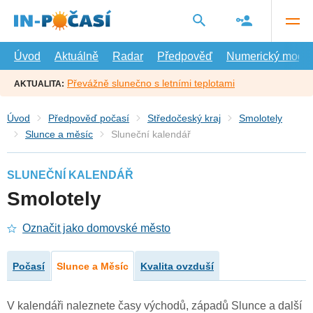
Přejít
na
hlavní
obsah
Úvod
Aktuálně
Radar
Předpověď
Numerický model
Převážně slunečno s letními teplotami
AKTUALITA:
Úvod
Předpověď počasí
Středočeský kraj
Smolotely
Slunce a měsíc
Sluneční kalendář
SLUNEČNÍ KALENDÁŘ
Smolotely
Označit jako domovské město
Počasí
Slunce a Měsíc
Kvalita ovzduší
V kalendáři naleznete časy východů, západů Slunce a další