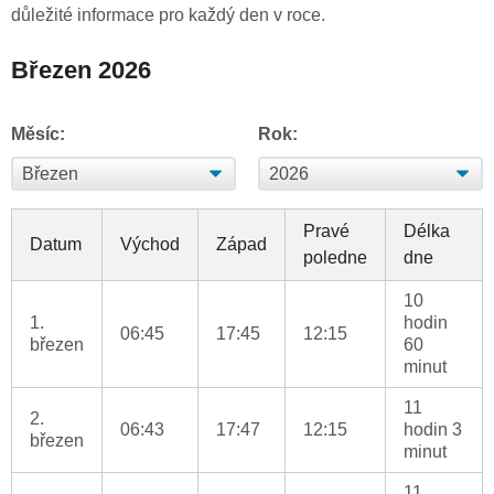
důležité informace pro každý den v roce.
Březen 2026
Měsíc:
Rok:
Pravé
Délka
Datum
Východ
Západ
poledne
dne
10
1.
hodin
06:45
17:45
12:15
březen
60
minut
11
2.
06:43
17:47
12:15
hodin 3
březen
minut
11