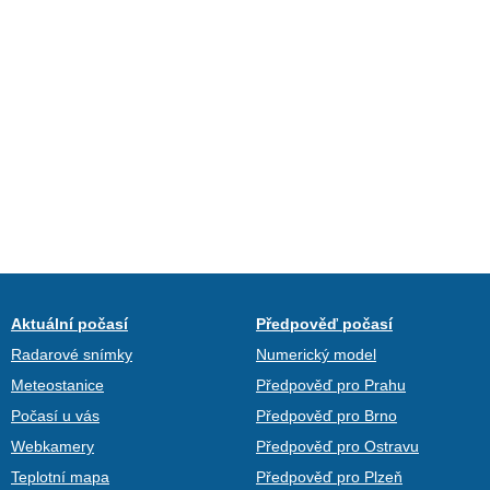
Aktuální počasí
Předpověď počasí
Radarové snímky
Numerický model
Meteostanice
Předpověď pro Prahu
Počasí u vás
Předpověď pro Brno
Webkamery
Předpověď pro Ostravu
Teplotní mapa
Předpověď pro Plzeň