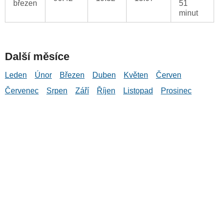
březen
51
minut
Další měsíce
Leden
Únor
Březen
Duben
Květen
Červen
Červenec
Srpen
Září
Říjen
Listopad
Prosinec