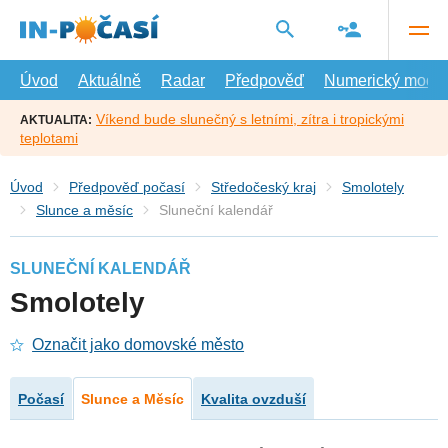
Přejít
na
hlavní
obsah
Úvod
Aktuálně
Radar
Předpověď
Numerický model
Víkend bude slunečný s letními, zítra i tropickými
AKTUALITA:
teplotami
Úvod
Předpověď počasí
Středočeský kraj
Smolotely
Slunce a měsíc
Sluneční kalendář
SLUNEČNÍ KALENDÁŘ
Smolotely
Označit jako domovské město
Počasí
Slunce a Měsíc
Kvalita ovzduší