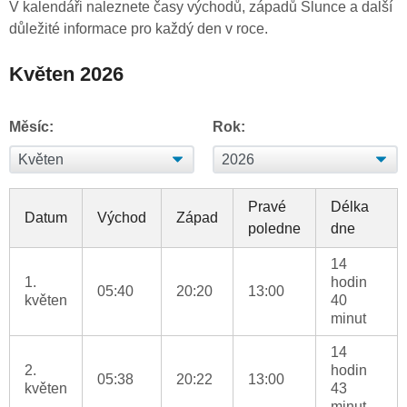
V kalendáři naleznete časy východů, západů Slunce a další
důležité informace pro každý den v roce.
Květen 2026
Měsíc:
Rok:
Pravé
Délka
Datum
Východ
Západ
poledne
dne
14
1.
hodin
05:40
20:20
13:00
květen
40
minut
14
2.
hodin
05:38
20:22
13:00
květen
43
minut