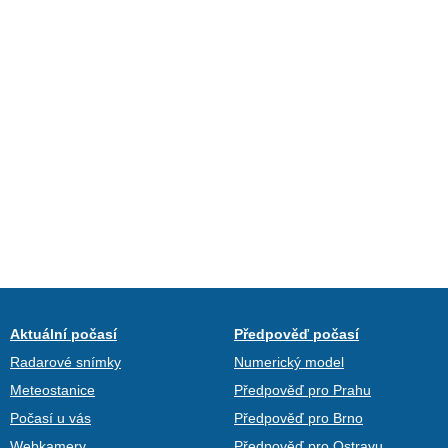
Aktuální počasí
Předpověď počasí
Radarové snímky
Numerický model
Meteostanice
Předpověď pro Prahu
Počasí u vás
Předpověď pro Brno
Webkamery
Předpověď pro Ostravu