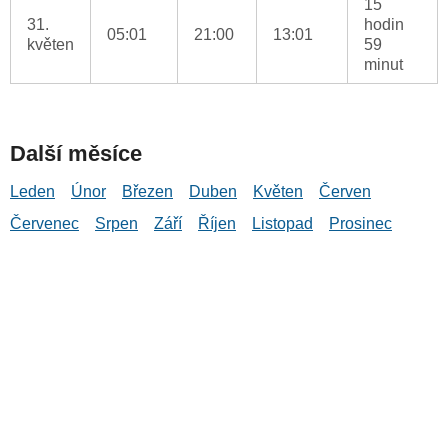
15
31.
hodin
05:01
21:00
13:01
květen
59
minut
Další měsíce
Leden
Únor
Březen
Duben
Květen
Červen
Červenec
Srpen
Září
Říjen
Listopad
Prosinec