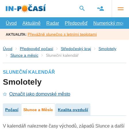
Přejít
na
hlavní
obsah
Úvod
Aktuálně
Radar
Předpověď
Numerický model
Převážně slunečno s letními teplotami
AKTUALITA:
Úvod
Předpověď počasí
Středočeský kraj
Smolotely
Slunce a měsíc
Sluneční kalendář
SLUNEČNÍ KALENDÁŘ
Smolotely
Označit jako domovské město
Počasí
Slunce a Měsíc
Kvalita ovzduší
V kalendáři naleznete časy východů, západů Slunce a další