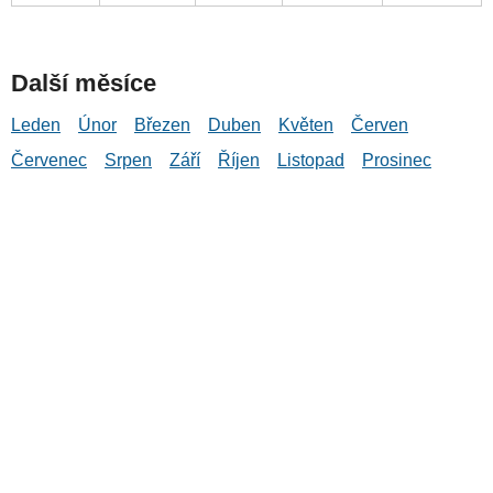
Další měsíce
Leden
Únor
Březen
Duben
Květen
Červen
Červenec
Srpen
Září
Říjen
Listopad
Prosinec