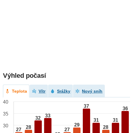
Výhled počasí
Teplota
Vítr
Srážky
Nový sníh
40
37
36
35
33
32
31
31
29
30
28
28
27
27