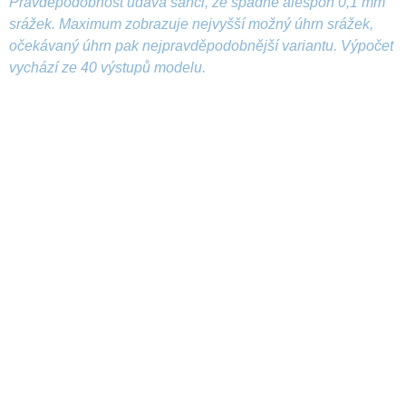
Pravděpodobnost udává šanci, že spadne alespoň 0,1 mm
srážek. Maximum zobrazuje nejvyšší možný úhrn srážek,
očekávaný úhrn pak nejpravděpodobnější variantu. Výpočet
vychází ze 40 výstupů modelu.