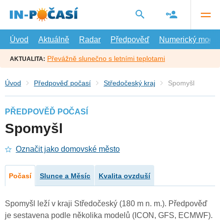
Přejít
na
hlavní
obsah
Úvod
Aktuálně
Radar
Předpověď
Numerický model
Převážně slunečno s letními teplotami
AKTUALITA:
Úvod
Předpověď počasí
Středočeský kraj
Spomyšl
PŘEDPOVĚĎ POČASÍ
Spomyšl
Označit jako domovské město
Počasí
Slunce a Měsíc
Kvalita ovzduší
Spomyšl leží v kraji Středočeský (180 m n. m.). Předpověď
je sestavena podle několika modelů (ICON, GFS, ECMWF).