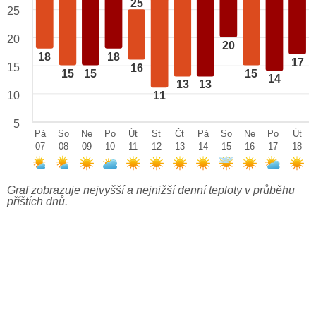
25
25
20
20
18
18
17
15
16
15
15
15
14
13
13
10
11
5
Pá
So
Ne
Po
Út
St
Čt
Pá
So
Ne
Po
Út
07
08
09
10
11
12
13
14
15
16
17
18
Graf zobrazuje nejvyšší a nejnižší denní teploty v průběhu
příštích dnů.