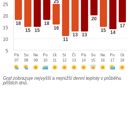
25
25
20
20
18
18
17
15
16
15
15
15
14
13
13
10
11
5
Pá
So
Ne
Po
Út
St
Čt
Pá
So
Ne
Po
Út
07
08
09
10
11
12
13
14
15
16
17
18
Graf zobrazuje nejvyšší a nejnižší denní teploty v průběhu
příštích dnů.