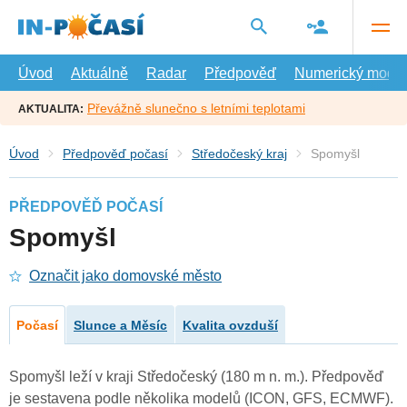
Přejít
na
hlavní
obsah
Úvod
Aktuálně
Radar
Předpověď
Numerický model
Převážně slunečno s letními teplotami
AKTUALITA:
Úvod
Předpověď počasí
Středočeský kraj
Spomyšl
PŘEDPOVĚĎ POČASÍ
Spomyšl
Označit jako domovské město
Počasí
Slunce a Měsíc
Kvalita ovzduší
Spomyšl leží v kraji Středočeský (180 m n. m.). Předpověď
je sestavena podle několika modelů (ICON, GFS, ECMWF).