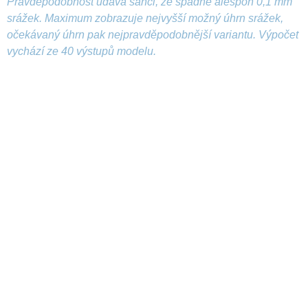
Pravděpodobnost udává šanci, že spadne alespoň 0,1 mm
srážek. Maximum zobrazuje nejvyšší možný úhrn srážek,
očekávaný úhrn pak nejpravděpodobnější variantu. Výpočet
vychází ze 40 výstupů modelu.