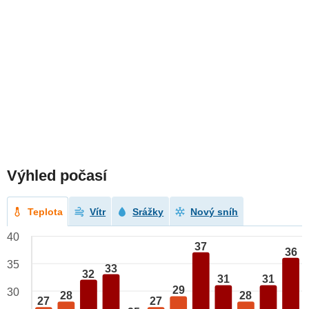
Výhled počasí
Teplota
Vítr
Srážky
Nový sníh
40
37
36
35
33
32
31
31
29
30
28
28
27
27