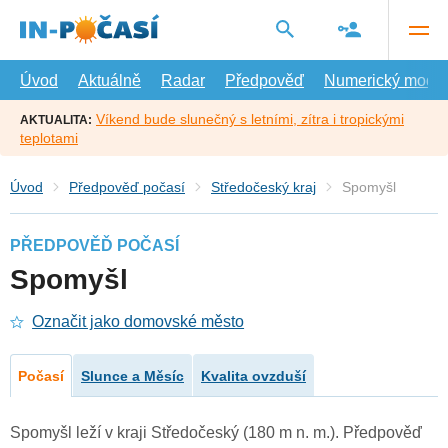
Přejít
na
hlavní
obsah
Úvod
Aktuálně
Radar
Předpověď
Numerický model
Víkend bude slunečný s letními, zítra i tropickými
AKTUALITA:
teplotami
Úvod
Předpověď počasí
Středočeský kraj
Spomyšl
PŘEDPOVĚĎ POČASÍ
Spomyšl
Označit jako domovské město
Počasí
Slunce a Měsíc
Kvalita ovzduší
Spomyšl leží v kraji Středočeský (180 m n. m.). Předpověď