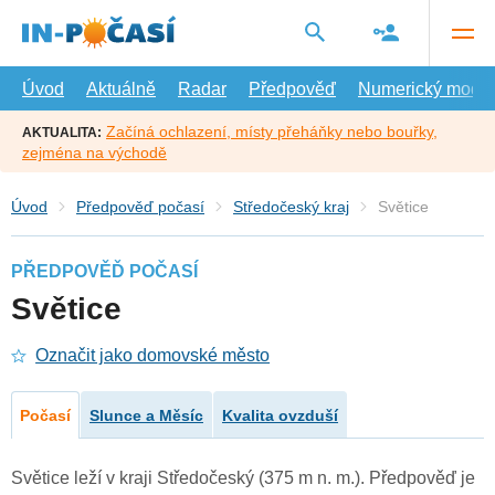
Přejít
na
hlavní
obsah
Úvod
Aktuálně
Radar
Předpověď
Numerický model
Začíná ochlazení, místy přeháňky nebo bouřky,
AKTUALITA:
zejména na východě
Úvod
Předpověď počasí
Středočeský kraj
Světice
PŘEDPOVĚĎ POČASÍ
Světice
Označit jako domovské město
Počasí
Slunce a Měsíc
Kvalita ovzduší
Světice leží v kraji Středočeský (375 m n. m.). Předpověď je