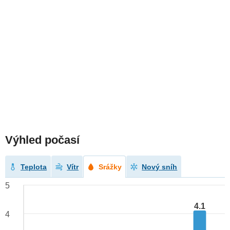
Výhled počasí
Teplota
Vítr
Srážky
Nový sníh
5
4.1
4