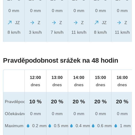
0 mm
0 mm
0 mm
0 mm
0 mm
0 mm
JZ
Z
Z
Z
JZ
Z
8 km/h
3 km/h
7 km/h
11 km/h
8 km/h
11 km/h
Pravděpodobnost srážek na 48 hodin
12:00
13:00
14:00
15:00
16:00
dnes
dnes
dnes
dnes
dnes
10 %
20 %
20 %
20 %
20 %
Pravděpod.
Očekáváno
0 mm
0 mm
0 mm
0 mm
0 mm
Maximum
0.2 mm
0.5 mm
0.4 mm
0.6 mm
1 mm