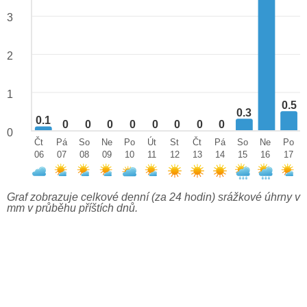
3
2
1
0.5
0.3
0.1
0
0
0
0
0
0
0
0
0
Čt
Pá
So
Ne
Po
Út
St
Čt
Pá
So
Ne
Po
06
07
08
09
10
11
12
13
14
15
16
17
Graf zobrazuje celkové denní (za 24 hodin) srážkové úhrny v
mm v průběhu příštích dnů.