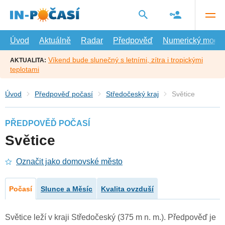
Přejít
na
hlavní
obsah
Úvod
Aktuálně
Radar
Předpověď
Numerický model
Víkend bude slunečný s letními, zítra i tropickými
AKTUALITA:
teplotami
Úvod
Předpověď počasí
Středočeský kraj
Světice
PŘEDPOVĚĎ POČASÍ
Světice
Označit jako domovské město
Počasí
Slunce a Měsíc
Kvalita ovzduší
Světice leží v kraji Středočeský (375 m n. m.). Předpověď je