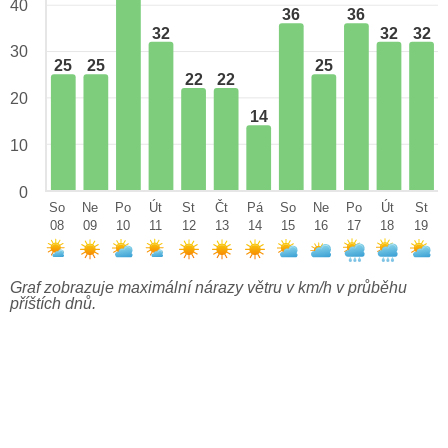
40
36
36
32
32
32
30
25
25
25
22
22
20
14
10
0
So
Ne
Po
Út
St
Čt
Pá
So
Ne
Po
Út
St
08
09
10
11
12
13
14
15
16
17
18
19
Graf zobrazuje maximální nárazy větru v km/h v průběhu
příštích dnů.