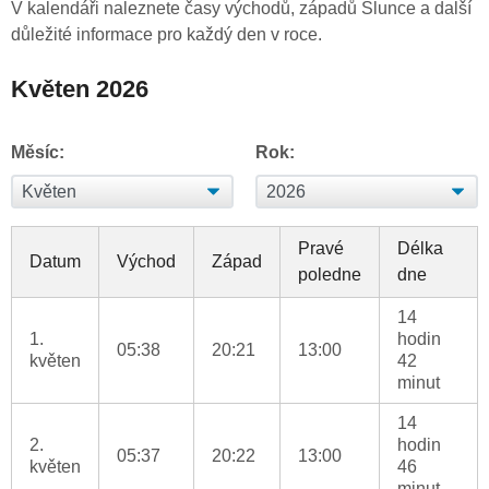
V kalendáři naleznete časy východů, západů Slunce a další
důležité informace pro každý den v roce.
Květen 2026
Měsíc:
Rok:
Pravé
Délka
Datum
Východ
Západ
poledne
dne
14
1.
hodin
05:38
20:21
13:00
květen
42
minut
14
2.
hodin
05:37
20:22
13:00
květen
46
minut