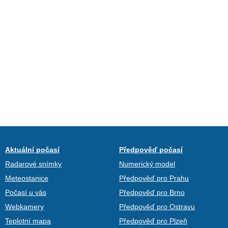
Aktuální počasí
Předpověď počasí
Radarové snímky
Numerický model
Meteostanice
Předpověď pro Prahu
Počasí u vás
Předpověď pro Brno
Webkamery
Předpověď pro Ostravu
Teplotní mapa
Předpověď pro Plzeň