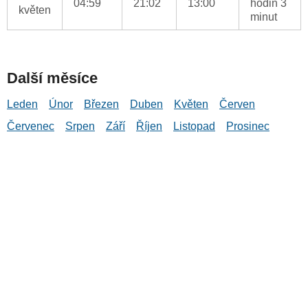
04:59
21:02
13:00
hodin 3
květen
minut
Další měsíce
Leden
Únor
Březen
Duben
Květen
Červen
Červenec
Srpen
Září
Říjen
Listopad
Prosinec