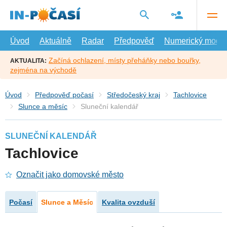
Přejít
na
hlavní
obsah
Úvod
Aktuálně
Radar
Předpověď
Numerický model
Začíná ochlazení, místy přeháňky nebo bouřky,
AKTUALITA:
zejména na východě
Úvod
Předpověď počasí
Středočeský kraj
Tachlovice
Slunce a měsíc
Sluneční kalendář
SLUNEČNÍ KALENDÁŘ
Tachlovice
Označit jako domovské město
Počasí
Slunce a Měsíc
Kvalita ovzduší