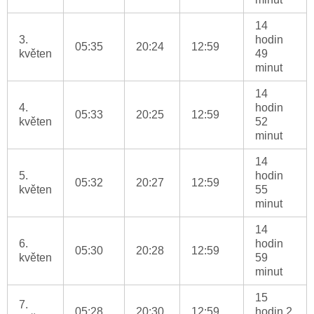
14
3.
hodin
05:35
20:24
12:59
květen
49
minut
14
4.
hodin
05:33
20:25
12:59
květen
52
minut
14
5.
hodin
05:32
20:27
12:59
květen
55
minut
14
6.
hodin
05:30
20:28
12:59
květen
59
minut
15
7.
05:28
20:30
12:59
hodin 2