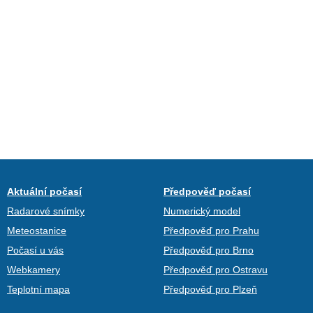
Aktuální počasí
Předpověď počasí
Radarové snímky
Numerický model
Meteostanice
Předpověď pro Prahu
Počasí u vás
Předpověď pro Brno
Webkamery
Předpověď pro Ostravu
Teplotní mapa
Předpověď pro Plzeň