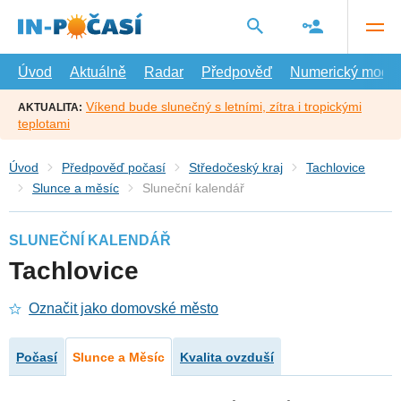
Přejít
na
hlavní
obsah
Úvod
Aktuálně
Radar
Předpověď
Numerický model
Víkend bude slunečný s letními, zítra i tropickými
AKTUALITA:
teplotami
Úvod
Předpověď počasí
Středočeský kraj
Tachlovice
Slunce a měsíc
Sluneční kalendář
SLUNEČNÍ KALENDÁŘ
Tachlovice
Označit jako domovské město
Počasí
Slunce a Měsíc
Kvalita ovzduší