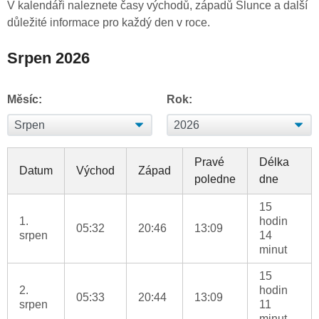
V kalendáři naleznete časy východů, západů Slunce a další
důležité informace pro každý den v roce.
Srpen 2026
Měsíc:
Rok:
Pravé
Délka
Datum
Východ
Západ
poledne
dne
15
1.
hodin
05:32
20:46
13:09
srpen
14
minut
15
2.
hodin
05:33
20:44
13:09
srpen
11
minut