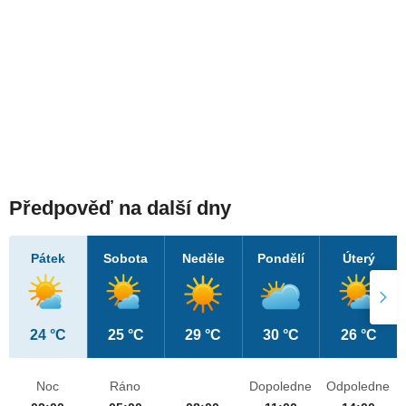
Předpověď na další dny
Pátek
Sobota
Neděle
Pondělí
Úterý
24 °C
25 °C
29 °C
30 °C
26 °C
Noc
Ráno
Dopoledne
Odpoledne