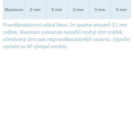
Maximum
0 mm
0 mm
0 mm
0 mm
0 mm
Pravděpodobnost udává šanci, že spadne alespoň 0,1 mm
srážek. Maximum zobrazuje nejvyšší možný úhrn srážek,
očekávaný úhrn pak nejpravděpodobnější variantu. Výpočet
vychází ze 40 výstupů modelu.