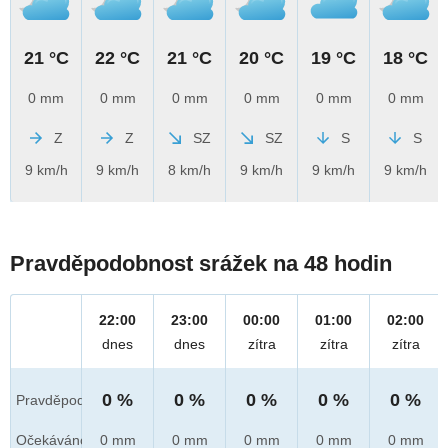
21 °C
22 °C
21 °C
20 °C
19 °C
18 °C
0 mm
0 mm
0 mm
0 mm
0 mm
0 mm
Z
Z
SZ
SZ
S
S
9 km/h
9 km/h
8 km/h
9 km/h
9 km/h
9 km/h
Pravděpodobnost srážek na 48 hodin
22:00
23:00
00:00
01:00
02:00
dnes
dnes
zítra
zítra
zítra
0 %
0 %
0 %
0 %
0 %
Pravděpod.
Očekáváno
0 mm
0 mm
0 mm
0 mm
0 mm