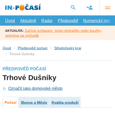
Přejít
na
hlavní
obsah
Úvod
Aktuálně
Radar
Předpověď
Numerický model
Začíná ochlazení, místy přeháňky nebo bouřky,
AKTUALITA:
zejména na východě
Úvod
Předpověď počasí
Středočeský kraj
Trhové Dušníky
PŘEDPOVĚĎ POČASÍ
Trhové Dušníky
Označit jako domovské město
Počasí
Slunce a Měsíc
Kvalita ovzduší