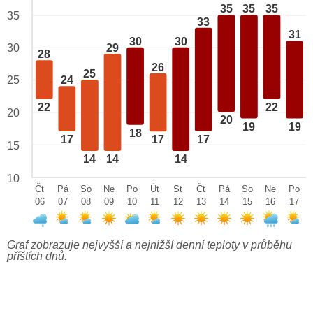
35
35
35
35
33
31
30
30
29
30
28
26
25
25
24
22
22
20
20
19
19
18
17
17
17
15
14
14
14
10
Čt
Pá
So
Ne
Po
Út
St
Čt
Pá
So
Ne
Po
06
07
08
09
10
11
12
13
14
15
16
17
Graf zobrazuje nejvyšší a nejnižší denní teploty v průběhu
příštích dnů.