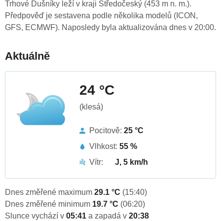
Trhové Dušníky leží v kraji Středočeský (453 m n. m.).
Předpověď je sestavena podle několika modelů (ICON,
GFS, ECMWF). Naposledy byla aktualizována dnes v 20:00.
Aktuálně
24 °C
(klesá)
Pocitově:
25 °C
Vlhkost:
55 %
Vítr:
J, 5 km/h
Dnes změřené maximum
29.1 °C
(15:40)
Dnes změřené minimum
19.7 °C
(06:20)
Slunce vychází v
05:41
a zapadá v
20:38