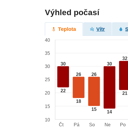
Výhled počasí
Teplota
Vítr
40
35
32
30
30
30
26
26
25
22
20
21
18
15
15
14
10
Čt
Pá
So
Ne
Po