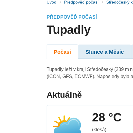
Úvod
Předpověď počasí
Středočeský k
PŘEDPOVĚĎ POČASÍ
Tupadly
Počasí
Slunce a Měsíc
Tupadly leží v kraji Středočeský (289 m 
(ICON, GFS, ECMWF). Naposledy byla ak
Aktuálně
28 °C
(klesá)