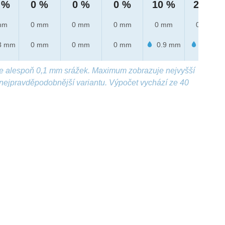
 %
0 %
0 %
0 %
10 %
20 %
mm
0 mm
0 mm
0 mm
0 mm
0 mm
3 mm
0 mm
0 mm
0 mm
0.9 mm
1 mm
e alespoň 0,1 mm srážek. Maximum zobrazuje nejvyšší
nejpravděpodobnější variantu. Výpočet vychází ze 40