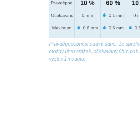
10 %
60 %
10
Pravděpod.
Očekáváno
0 mm
0.1 mm
0 
Maximum
0.6 mm
0.6 mm
0.
Pravděpodobnost udává šanci, že spadn
možný úhrn srážek, očekávaný úhrn pak 
výstupů modelu.