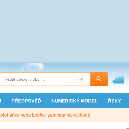
R
PŘEDPOVĚĎ
NUMERICKÝ
MODEL
ŘEKY
y přeháňky nebo bouřky, zejména na východě