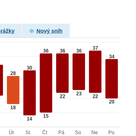
Srážky
Nový sníh
37
36
36
36
34
30
28
23
22
22
20
18
15
14
Út
St
Čt
Pá
So
Ne
Po