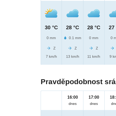
30 °C
28 °C
28 °C
27
0 mm
0.1 mm
0 mm
0 
Z
Z
Z
7 km/h
13 km/h
11 km/h
9 k
Pravděpodobnost srá
16:00
17:00
18
dnes
dnes
dn