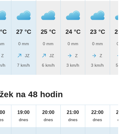
 °C
27 °C
25 °C
24 °C
23 °C
23 °C
mm
0 mm
0 mm
0 mm
0 mm
0 mm
Z
JZ
JZ
Z
Z
Z
m/h
7 km/h
6 km/h
3 km/h
3 km/h
5 km/h
žek na 48 hodin
:00
19:00
20:00
21:00
22:00
23:00
es
dnes
dnes
dnes
dnes
dnes