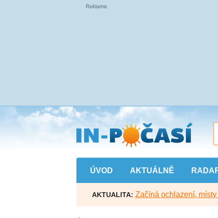
Přejít
na
hlavní
obsah
ÚVOD
AKTUÁLNĚ
RADA
Začíná ochlazení, míst
AKTUALITA: