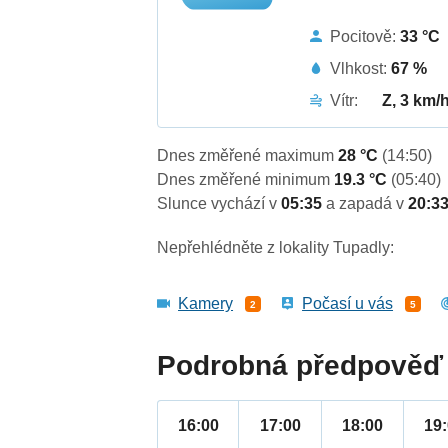
Pocitově:
33 °C
Vlhkost:
67 %
Vítr:
Z, 3 km/
Dnes změřené maximum
28 °C
(14:50)
Dnes změřené minimum
19.3 °C
(05:40)
Slunce vychází v
05:35
a zapadá v
20:3
Nepřehlédněte z lokality Tupadly:
Kamery
Počasí u vás
2
5
Podrobná předpověď 
16:00
17:00
18:00
19