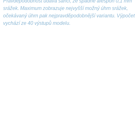
Pravděpodobnost udává šanci, že spadne alespoň 0,1 mm
srážek. Maximum zobrazuje nejvyšší možný úhrn srážek,
očekávaný úhrn pak nejpravděpodobnější variantu. Výpočet
vychází ze 40 výstupů modelu.