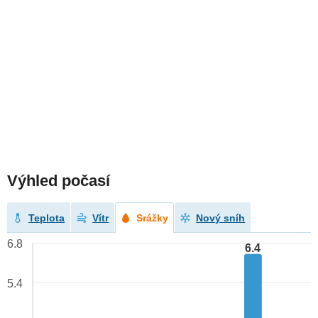
Výhled počasí
Teplota
Vítr
Srážky
Nový sníh
6.8
6.4
5.4