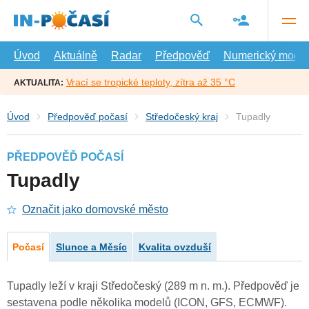
Přejít
na
hlavní
obsah
Úvod
Aktuálně
Radar
Předpověď
Numerický model
Vrací se tropické teploty, zítra až 35 °C
AKTUALITA:
Úvod
Předpověď počasí
Středočeský kraj
Tupadly
PŘEDPOVĚĎ POČASÍ
Tupadly
Označit jako domovské město
Počasí
Slunce a Měsíc
Kvalita ovzduší
Tupadly leží v kraji Středočeský (289 m n. m.). Předpověď je
sestavena podle několika modelů (ICON, GFS, ECMWF).