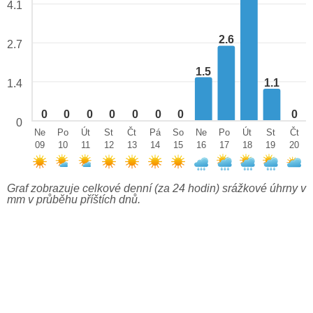
4.1
2.6
2.7
1.5
1.1
1.4
0
0
0
0
0
0
0
0
0
Ne
Po
Út
St
Čt
Pá
So
Ne
Po
Út
St
Čt
09
10
11
12
13
14
15
16
17
18
19
20
Graf zobrazuje celkové denní (za 24 hodin) srážkové úhrny v
mm v průběhu příštích dnů.